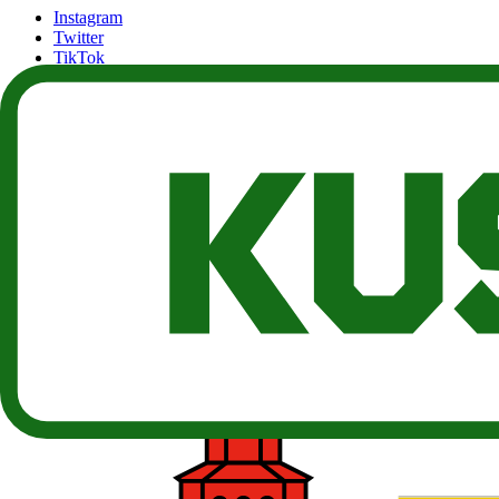
Instagram
Twitter
TikTok
Twitch
Kostenlose Tools
THC Abbaurechner
Die Grüne Post
Neuigkeiten über Cannabis & Legalisierung, unseren Blog und Beiträ
Der Community beitreten