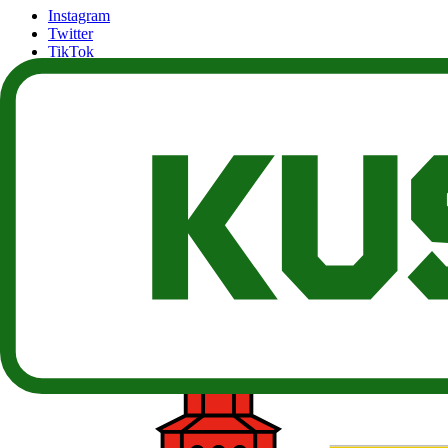
Instagram
Twitter
TikTok
Twitch
Kostenlose Tools
THC Abbaurechner
Die Grüne Post
Neuigkeiten über Cannabis & Legalisierung, unseren Blog und Beiträ
Der Community beitreten