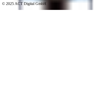
© 2025 ACT Digital GmbH