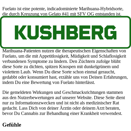
Fuelato ist eine potente, indicadominierte Marihuana-Hybridsorte,
die durch Kreuzung von Gelato #41 mit SFV OG entstanden ist.
Diese Sorte erzeugt eine betäubende, aber dennoch entspannende
Wirkung, die schnell einsetzt und ein entspanntes Gefühl hinterlässt.
Einige Konsumenten sagen, dass Fuelato sie kreativ macht, aber
auch einen Heißhunger verursacht. Diese Sorte hat Berichten
zufolge einen THC-Gehalt von über 20%, was sie zu einer idealen
Wahl für erfahrene Cannabiskonsumenten macht. Medizinische
Marihuana-Patienten nutzen die therapeutischen Eigenschaften von
Fuelato, um die mit Appetitlosigkeit, Müdigkeit und Schlaflosigkeit
verbundenen Symptome zu lindern. Den Züchtern zufolge blüht
diese Sorte zu dichten, spitzen Knospen mit dunkelgrünem und
violettem Laub. Wenn Du diese Sorte schon einmal geraucht,
gedabbt oder konsumiert hast, erzähle uns von Deinen Erfahrungen,
indem Du eine Bewertung von Fuelato hinterlässt.
Die gemeldeten Wirkungen und Geschmacksrichtungen stammen
aus den Nutzerbewertungen auf unserer Website. Diese Seite dient
nur zu Informationszwecken und ist nicht als medizinischer Rat
gedacht. Lass Dich von deiner Ärztin oder deinem Arzt beraten,
bevor Du Cannabis zur Behandlung einer Krankheit verwendest.
Gefühle