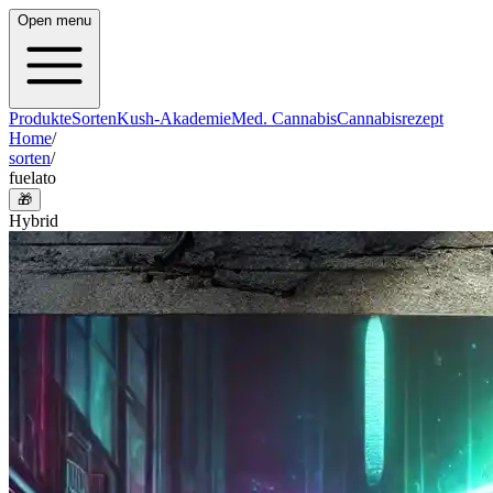
Open menu
Produkte
Sorten
Kush-Akademie
Med. Cannabis
Cannabisrezept
Home
/
sorten
/
fuelato
🎁
Hybrid