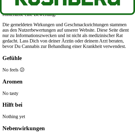
Wenn Du diese Sorte, Pineapple Twist, schon einmal geraucht,
gedabbt oder anderweitig genossen hast, lass es uns wissen!
Hinterlasse eine Bewertung.
Die gemeldeten Wirkungen und Geschmacksrichtungen stammen
aus den Nutzerbewertungen auf unserer Website. Diese Seite dient
nur zu Informationszwecken und ist nicht als medizinischer Rat
gedacht. Lass Dich von deiner Ärztin oder deinem Arzt beraten,
bevor Du Cannabis zur Behandlung einer Krankheit verwendest.
Gefühle
No feels 😕
Aromen
No tasty
Hilft bei
Nothing yet
Nebenwirkungen