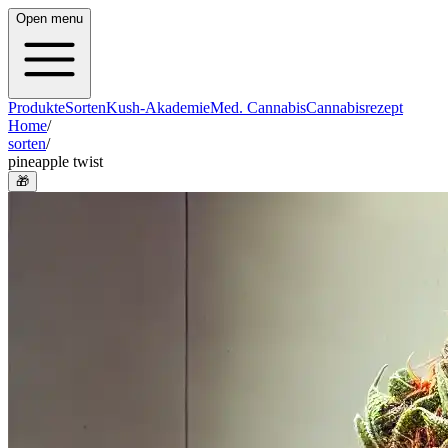
Open menu
Produkte
Sorten
Kush-Akademie
Med. Cannabis
Cannabisrezept
Home
/
sorten
/
pineapple twist
🎁