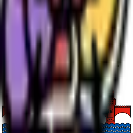
Instagram
Twitter
TikTok
Twitch
Kostenlose Tools
THC Abbaurechner
Die Grüne Post
Neuigkeiten über Cannabis & Legalisierung, unseren Blog und
Beiträge aus der Community. Jederzeit kündbar.
Der Community beitreten