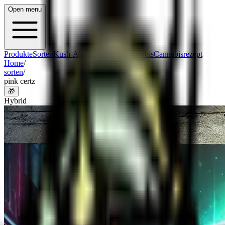
Open menu
Produkte
Sorten
Kush-Akademie
Med. Cannabis
Cannabisrezept
Home
/
sorten
/
pink certz
🎁
Hybrid