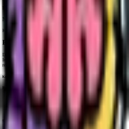
Depression
Schmerz
Stress
Nebenwirkungen
Kopfschmerzen
Footer
Die auf dieser Website enthaltenen Informationen dienen nur zu
Informationszwecken und dürfen nicht als medizinische oder
rechtliche Beratung verstanden werden.
Kushberg
Rechtliches
Impressum
Datenschutzerklärung
Rechtlicher Hinweis
Socials