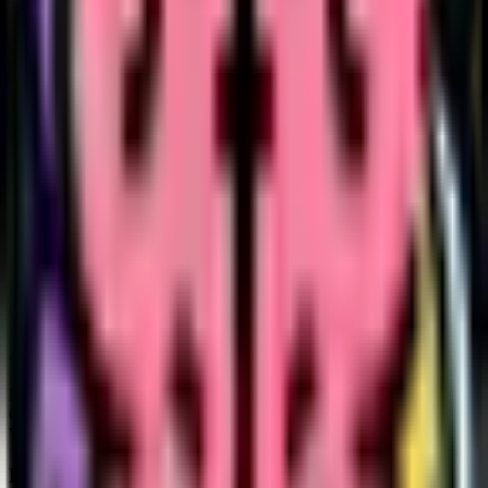
Wenn du diese Sorte, Pink Certz, schon einmal geraucht, gedabbt
oder anderweitig genossen hast, lass es uns wissen! Hinterlasse eine
Bewertung.
Die gemeldeten Wirkungen und Geschmacksrichtungen stammen
aus den Nutzerbewertungen auf unserer Website. Diese Seite dient
nur zu Informationszwecken und ist nicht als medizinischer Rat
gedacht. Lass Dich von deiner Ärztin oder deinem Arzt beraten,
bevor Du Cannabis zur Behandlung einer Krankheit verwendest.
Gefühle
Euphorisch
Fokussiert
Glücklich
Aromen
Beeren
Chemisch
Weintrauben
Hilft bei