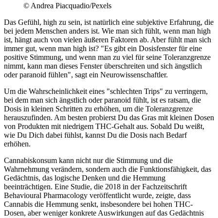
© Andrea Piacquadio/Pexels
Das Gefühl, high zu sein, ist natürlich eine subjektive Erfahrung, die
bei jedem Menschen anders ist. Wie man sich fühlt, wenn man high
ist, hängt auch von vielen äußeren Faktoren ab. Aber fühlt man sich
immer gut, wenn man high ist? "Es gibt ein Dosisfenster für eine
positive Stimmung, und wenn man zu viel für seine Toleranzgrenze
nimmt, kann man dieses Fenster überschreiten und sich ängstlich
oder paranoid fühlen", sagt ein Neurowissenschaftler.
Um die Wahrscheinlichkeit eines "schlechten Trips" zu verringern,
bei dem man sich ängstlich oder paranoid fühlt, ist es ratsam, die
Dosis in kleinen Schritten zu erhöhen, um die Toleranzgrenze
herauszufinden. Am besten probierst Du das Gras mit kleinen Dosen
von Produkten mit niedrigem THC-Gehalt aus. Sobald Du weißt,
wie Du Dich dabei fühlst, kannst Du die Dosis nach Bedarf
erhöhen.
Cannabiskonsum kann nicht nur die Stimmung und die
Wahrnehmung verändern, sondern auch die Funktionsfähigkeit, das
Gedächtnis, das logische Denken und die Hemmung
beeinträchtigen. Eine Studie, die 2018 in der Fachzeitschrift
Behavioural Pharmacology veröffentlicht wurde, zeigte, dass
Cannabis die Hemmung senkt, insbesondere bei hohen THC-
Dosen, aber weniger konkrete Auswirkungen auf das Gedächtnis