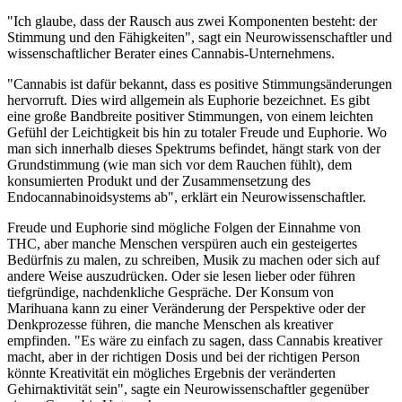
"Ich glaube, dass der Rausch aus zwei Komponenten besteht: der
Stimmung und den Fähigkeiten", sagt ein Neurowissenschaftler und
wissenschaftlicher Berater eines Cannabis-Unternehmens.
"Cannabis ist dafür bekannt, dass es positive Stimmungsänderungen
hervorruft. Dies wird allgemein als Euphorie bezeichnet. Es gibt
eine große Bandbreite positiver Stimmungen, von einem leichten
Gefühl der Leichtigkeit bis hin zu totaler Freude und Euphorie. Wo
man sich innerhalb dieses Spektrums befindet, hängt stark von der
Grundstimmung (wie man sich vor dem Rauchen fühlt), dem
konsumierten Produkt und der Zusammensetzung des
Endocannabinoidsystems ab", erklärt ein Neurowissenschaftler.
Freude und Euphorie sind mögliche Folgen der Einnahme von
THC, aber manche Menschen verspüren auch ein gesteigertes
Bedürfnis zu malen, zu schreiben, Musik zu machen oder sich auf
andere Weise auszudrücken. Oder sie lesen lieber oder führen
tiefgründige, nachdenkliche Gespräche. Der Konsum von
Marihuana kann zu einer Veränderung der Perspektive oder der
Denkprozesse führen, die manche Menschen als kreativer
empfinden. "Es wäre zu einfach zu sagen, dass Cannabis kreativer
macht, aber in der richtigen Dosis und bei der richtigen Person
könnte Kreativität ein mögliches Ergebnis der veränderten
Gehirnaktivität sein", sagte ein Neurowissenschaftler gegenüber