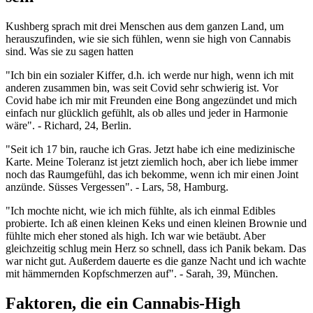
Kushberg sprach mit drei Menschen aus dem ganzen Land, um
herauszufinden, wie sie sich fühlen, wenn sie high von Cannabis
sind. Was sie zu sagen hatten
"Ich bin ein sozialer Kiffer, d.h. ich werde nur high, wenn ich mit
anderen zusammen bin, was seit Covid sehr schwierig ist. Vor
Covid habe ich mir mit Freunden eine Bong angezündet und mich
einfach nur glücklich gefühlt, als ob alles und jeder in Harmonie
wäre". - Richard, 24, Berlin.
"Seit ich 17 bin, rauche ich Gras. Jetzt habe ich eine medizinische
Karte. Meine Toleranz ist jetzt ziemlich hoch, aber ich liebe immer
noch das Raumgefühl, das ich bekomme, wenn ich mir einen Joint
anzünde. Süsses Vergessen". - Lars, 58, Hamburg.
"Ich mochte nicht, wie ich mich fühlte, als ich einmal Edibles
probierte. Ich aß einen kleinen Keks und einen kleinen Brownie und
fühlte mich eher stoned als high. Ich war wie betäubt. Aber
gleichzeitig schlug mein Herz so schnell, dass ich Panik bekam. Das
war nicht gut. Außerdem dauerte es die ganze Nacht und ich wachte
mit hämmernden Kopfschmerzen auf". - Sarah, 39, München.
Faktoren, die ein Cannabis-High