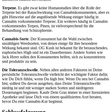
Terpene
. Es gibt zwar keine Humanstudien über die Rolle der
Terpene bei der Rauschwirkung von Cannabiskonsumenten, aber es
gibt Hinweise auf die angstlösende Wirkung einiger häufig in
Cannabis vorkommender Terpene. Ein weiteres häufig in Cannabis
vorkommendes Terpen, Pinen, ist vielversprechend für die
Behandlung von Schizophrenie.
Cannabis-Sorte
. Der Konsument hat die Wahl zwischen
unzähligen Weedsorten, von denen einige für ihre besondere
Wirkung bekannt sind. OG Kush ist bekannt für ihr berauschendes,
euphorisches High und ist ein Dauerbrenner. Andere Sorten wie
Jack Herer sollen den Konsumenten helfen, sich zu konzentrieren
und produktiv zu sein.
Die Toleranzschwelle
. Neben allen anderen Faktoren ist Deine
persönliche Toleranzschwelle vielleicht der wichtigste Faktor dafür,
wie Du Dich fühlst, wenn Du high bist. Wenn Du neu bei Cannabis
bist, solltest Du davon ausgehen, dass Deine Toleranzschwelle
niedrig ist und mit weniger starken Sorten und niedrigeren
Dosierungen beginnen. Kaufe Dein Gras immer in einer lizenzierten
Apotheke und lasse Dich von einem qualifizierten Arzt beraten,
bevor Du eine Cannabis-Kur beginnst.
Schlussfolgerung