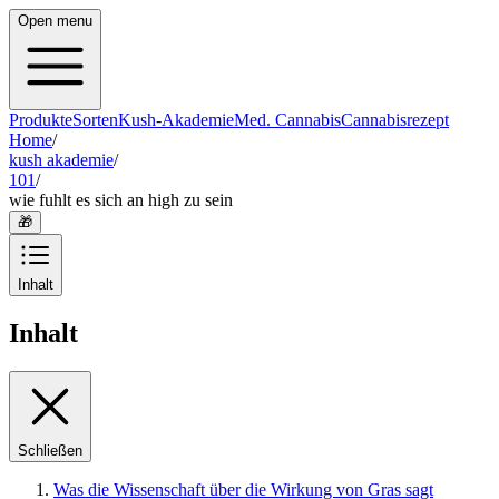
Open menu
Produkte
Sorten
Kush-Akademie
Med. Cannabis
Cannabisrezept
Home
/
kush akademie
/
101
/
wie fuhlt es sich an high zu sein
🎁
Inhalt
Inhalt
Schließen
Was die Wissenschaft über die Wirkung von Gras sagt