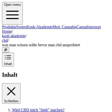
Open menu
Produkte
Sorten
Kush-Akademie
Med. Cannabis
Cannabisrezept
Home
/
kush akademie
/
cbd
/
was man wissen sollte bevor man cbd ausprobiert
🎁
Inhalt
Inhalt
Schließen
Wird CBD mich "high" machen?