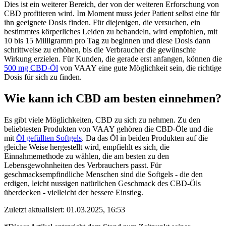
Dies ist ein weiterer Bereich, der von der weiteren Erforschung von
CBD profitieren wird. Im Moment muss jeder Patient selbst eine für
ihn geeignete Dosis finden. Für diejenigen, die versuchen, ein
bestimmtes körperliches Leiden zu behandeln, wird empfohlen, mit
10 bis 15 Milligramm pro Tag zu beginnen und diese Dosis dann
schrittweise zu erhöhen, bis die Verbraucher die gewünschte
Wirkung erzielen. Für Kunden, die gerade erst anfangen, können die
500 mg CBD-Öl
von VAAY eine gute Möglichkeit sein, die richtige
Dosis für sich zu finden.
Wie kann ich CBD am besten einnehmen?
Es gibt viele Möglichkeiten, CBD zu sich zu nehmen. Zu den
beliebtesten Produkten von VAAY gehören die CBD-Öle und die
mit
Öl gefüllten Softgels
. Da das Öl in beiden Produkten auf die
gleiche Weise hergestellt wird, empfiehlt es sich, die
Einnahmemethode zu wählen, die am besten zu den
Lebensgewohnheiten des Verbrauchers passt. Für
geschmacksempfindliche Menschen sind die Softgels - die den
erdigen, leicht nussigen natürlichen Geschmack des CBD-Öls
überdecken - vielleicht der bessere Einstieg.
Zuletzt aktualisiert: 01.03.2025, 16:53