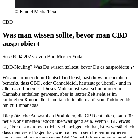
© Kindel Media/Pexels
CBD
Was man wissen sollte, bevor man CBD
ausprobiert
So / 09.04.2023
/ von
Bud Meister Yoda
CBD-Neuling? Was Du wissen solltest, bevor Du es ausprobierst 🌿
Wo auch immer du in Deutschland lebst, hast du wahrscheinlich
bemerkt, dass CBD, oder Cannabidiol, heutzutage überall - und in
allem - zu finden ist. Dieses Molekül ist zwar schon immer in
Cannabis enthalten gewesen, aber in letzter Zeit steht es im
kulturellen Rampenlicht und taucht in allem auf, von Tinkturen bis
hin zu Empanadas.
Die plötzliche Auswahl an Produkten, die CBD enthalten, kann für
neue Konsumenten jedoch überwältigend sein. Wenn CBD etwas
ist, über das man noch nicht viel nachgedacht hat, ist es verständlich,
dass man viele Fragen hat, wie man es in sein Leben integrieren
kann, egal ob man zum ersten Mal Cannabis konsumiert oder nicht.