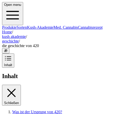
Open menu
Produkte
Sorten
Kush-Akademie
Med. Cannabis
Cannabisrezept
Home
/
kush akademie
/
geschichte
/
die geschichte von 420
🎁
Inhalt
Inhalt
Schließen
Was ist der Ursprung von 420?