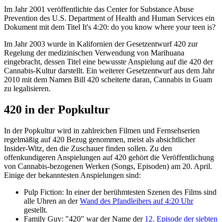
Im Jahr 2001 veröffentlichte das Center for Substance Abuse
Prevention des U.S. Department of Health and Human Services ein
Dokument mit dem Titel It's 4:20: do you know where your teen is?
Im Jahr 2003 wurde in Kalifornien der Gesetzentwurf 420 zur
Regelung der medizinischen Verwendung von Marihuana
eingebracht, dessen Titel eine bewusste Anspielung auf die 420 der
Cannabis-Kultur darstellt. Ein weiterer Gesetzentwurf aus dem Jahr
2010 mit dem Namen Bill 420 scheiterte daran, Cannabis in Guam
zu legalisieren.
420 in der Popkultur
In der Popkultur wird in zahlreichen Filmen und Fernsehserien
regelmäßig auf 420 Bezug genommen, meist als absichtlicher
Insider-Witz, den die Zuschauer finden sollen. Zu den
offenkundigeren Anspielungen auf 420 gehört die Veröffentlichung
von Cannabis-bezogenen Werken (Songs, Episoden) am 20. April.
Einige der bekanntesten Anspielungen sind:
Pulp Fiction: In einer der berühmtesten Szenen des Films sind
alle Uhren an der
Wand des Pfandleihers auf 4:20 Uhr
gestellt.
Family Guy: "420" war der Name der
12. Episode der siebten