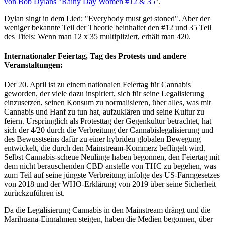
von Bob Dylans "Rainy Day Women #12 & 35"
.
Dylan singt in dem Lied: "Everybody must get stoned". Aber der
weniger bekannte Teil der Theorie beinhaltet den #12 und 35 Teil
des Titels: Wenn man 12 x 35 multipliziert, erhält man 420.
Internationaler Feiertag, Tag des Protests und andere
Veranstaltungen:
Der 20. April ist zu einem nationalen Feiertag für Cannabis
geworden, der viele dazu inspiriert, sich für seine Legalisierung
einzusetzen, seinen Konsum zu normalisieren, über alles, was mit
Cannabis und Hanf zu tun hat, aufzuklären und seine Kultur zu
feiern. Ursprünglich als Protesttag der Gegenkultur betrachtet, hat
sich der 4/20 durch die Verbreitung der Cannabislegalisierung und
des Bewusstseins dafür zu einer hybriden globalen Bewegung
entwickelt, die durch den Mainstream-Kommerz beflügelt wird.
Selbst Cannabis-scheue Neulinge haben begonnen, den Feiertag mit
dem nicht berauschenden CBD anstelle von THC zu begehen, was
zum Teil auf seine jüngste Verbreitung infolge des US-Farmgesetzes
von 2018 und der WHO-Erklärung von 2019 über seine Sicherheit
zurückzuführen ist.
Da die Legalisierung Cannabis in den Mainstream drängt und die
Marihuana-Einnahmen steigen, haben die Medien begonnen, über