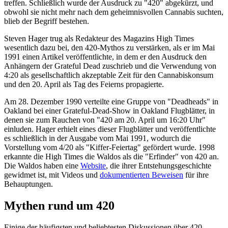
treffen. Schließlich wurde der Ausdruck zu "420" abgekürzt, und
obwohl sie nicht mehr nach dem geheimnisvollen Cannabis suchten,
blieb der Begriff bestehen.
Steven Hager trug als Redakteur des Magazins High Times
wesentlich dazu bei, den 420-Mythos zu verstärken, als er im Mai
1991 einen Artikel veröffentlichte, in dem er den Ausdruck den
Anhängern der Grateful Dead zuschrieb und die Verwendung von
4:20 als gesellschaftlich akzeptable Zeit für den Cannabiskonsum
und den 20. April als Tag des Feierns propagierte.
Am 28. Dezember 1990 verteilte eine Gruppe von "Deadheads" in
Oakland bei einer Grateful-Dead-Show in Oakland Flugblätter, in
denen sie zum Rauchen von "420 am 20. April um 16:20 Uhr"
einluden. Hager erhielt eines dieser Flugblätter und veröffentlichte
es schließlich in der Ausgabe vom Mai 1991, wodurch die
Vorstellung vom 4/20 als "Kiffer-Feiertag" gefördert wurde. 1998
erkannte die High Times die Waldos als die "Erfinder" von 420 an.
Die Waldos haben eine
Website
, die ihrer Entstehungsgeschichte
gewidmet ist, mit Videos und
dokumentierten Beweisen
für ihre
Behauptungen.
Mythen rund um 420
Einige der häufigsten und beliebtesten Diskussionen über 420