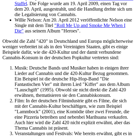
Staffel
. Die Folge wurde am 19. April 2009, einen Tag vor
dem 20. April, ausgestrahlt, und die Handlung drehte sich um
die Legalisierung von Cannabis.
Willie Nelson: Am 20. April 2012 veröffentlichte Nelson eine
Single mit dem Titel
"Roll Me Up and Smoke Me When I
Die"
aus seinem Album "Heroes".
Obwohl die Zahl "420" in Deutschland und Europa möglicherweise
weniger verbreitet ist als in den Vereinigten Staaten, gibt es einige
Beispiele dafür, wie die 420-Kultur und der damit verbundene
Cannabis-Konsum in der deutschen Popkultur vertreten sind:
Musik: Deutsche Bands und Musiker haben in einigen ihrer
Lieder auf Cannabis und die 420-Kultur Bezug genommen.
Ein Beispiel ist die deutsche Hip-Hop-Band "Die
Fantastischen Vier" mit ihrem Lied "Kiffer" aus dem Album
"Lauschgift" (1995). Obwohl sie nicht direkt die Zahl 420
erwähnen, thematisieren sie den Cannabiskonsum.
Film: In der deutschen Filmindustrie gibt es Filme, die sich
mit der Cannabis-Kultur beschäftigen, wie zum Beispiel
"Lammbock" (2001), eine Komödie über zwei Freunde, die
eine Pizzeria betreiben und nebenbei Marihuana verkaufen.
Auch hier wird die Zahl 420 nicht explizit erwähnt, aber das
Thema Cannabis ist präsent.
Veranstaltungen und Festivals: Wie bereits erwähnt, gibt es in