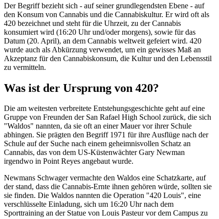
Der Begriff bezieht sich - auf seiner grundlegendsten Ebene - auf
den Konsum von Cannabis und die Cannabiskultur. Er wird oft als
420 bezeichnet und steht für die Uhrzeit, zu der Cannabis
konsumiert wird (16:20 Uhr und/oder morgens), sowie für das
Datum (20. April), an dem Cannabis weltweit gefeiert wird. 420
wurde auch als Abkürzung verwendet, um ein gewisses Maß an
Akzeptanz für den Cannabiskonsum, die Kultur und den Lebensstil
zu vermitteln.
Was ist der Ursprung von 420?
Die am weitesten verbreitete Entstehungsgeschichte geht auf eine
Gruppe von Freunden der San Rafael High School zurück, die sich
"Waldos" nannten, da sie oft an einer Mauer vor ihrer Schule
abhingen. Sie prägten den Begriff 1971 für ihre Ausflüge nach der
Schule auf der Suche nach einem geheimnisvollen Schatz an
Cannabis, das von dem US-Küstenwächter Gary Newman
irgendwo in Point Reyes angebaut wurde.
Newmans Schwager vermachte den Waldos eine Schatzkarte, auf
der stand, dass die Cannabis-Ernte ihnen gehören würde, sollten sie
sie finden. Die Waldos nannten die Operation "420 Louis", eine
verschlüsselte Einladung, sich um 16:20 Uhr nach dem
Sporttraining an der Statue von Louis Pasteur vor dem Campus zu