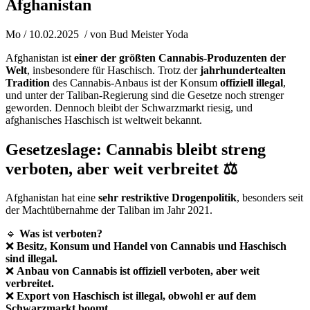
Afghanistan
Mo / 10.02.2025
/ von
Bud Meister Yoda
Afghanistan ist
einer der größten Cannabis-Produzenten der
Welt
, insbesondere für Haschisch. Trotz der
jahrhundertealten
Tradition
des Cannabis-Anbaus ist der Konsum
offiziell illegal
,
und unter der Taliban-Regierung sind die Gesetze noch strenger
geworden. Dennoch bleibt der Schwarzmarkt riesig, und
afghanisches Haschisch ist weltweit bekannt.
Gesetzeslage: Cannabis bleibt streng
verboten, aber weit verbreitet ⚖️
Afghanistan hat eine
sehr restriktive Drogenpolitik
, besonders seit
der Machtübernahme der Taliban im Jahr 2021.
🔹
Was ist verboten?
❌
Besitz, Konsum und Handel von Cannabis und Haschisch
sind illegal.
❌
Anbau von Cannabis ist offiziell verboten, aber weit
verbreitet.
❌
Export von Haschisch ist illegal, obwohl er auf dem
Schwarzmarkt boomt.