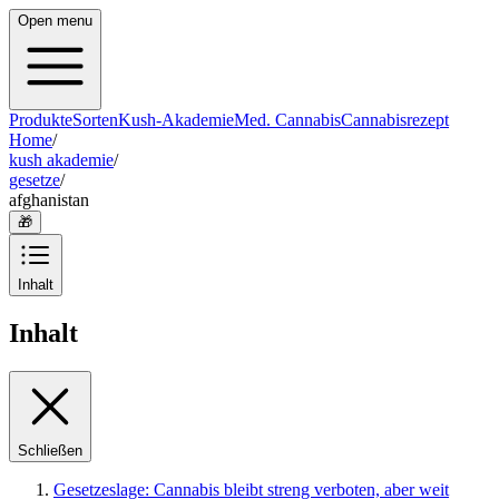
Open menu
Produkte
Sorten
Kush-Akademie
Med. Cannabis
Cannabisrezept
Home
/
kush akademie
/
gesetze
/
afghanistan
🎁
Inhalt
Inhalt
Schließen
Gesetzeslage: Cannabis bleibt streng verboten, aber weit