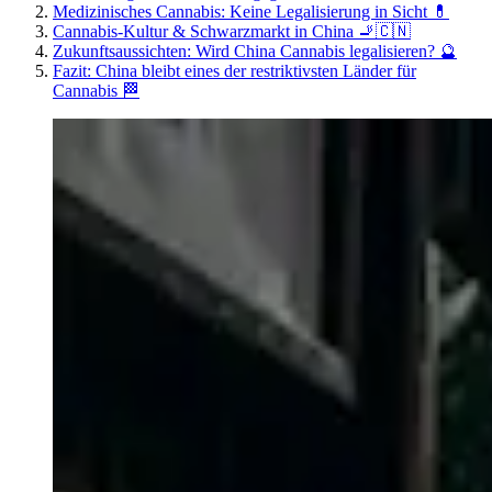
Medizinisches Cannabis: Keine Legalisierung in Sicht 💊
Cannabis-Kultur & Schwarzmarkt in China 🚬🇨🇳
Zukunftsaussichten: Wird China Cannabis legalisieren? 🔮
Fazit: China bleibt eines der restriktivsten Länder für
Cannabis 🏁