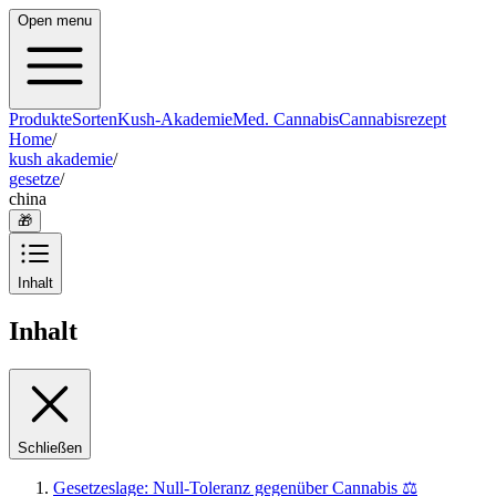
Open menu
Produkte
Sorten
Kush-Akademie
Med. Cannabis
Cannabisrezept
Home
/
kush akademie
/
gesetze
/
china
🎁
Inhalt
Inhalt
Schließen
Gesetzeslage: Null-Toleranz gegenüber Cannabis ⚖️