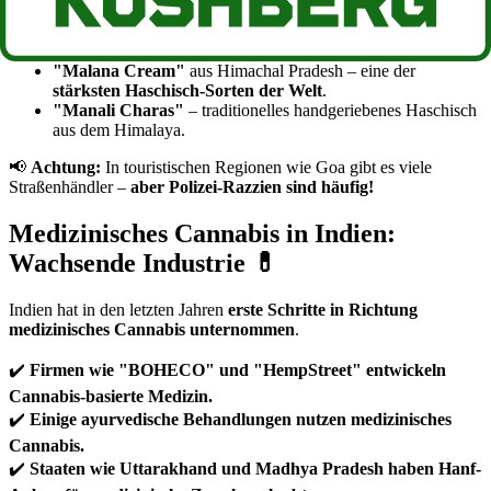
🔹
Berühmte Haschisch-Sorten aus Indien:
"Malana Cream"
aus Himachal Pradesh – eine der
stärksten Haschisch-Sorten der Welt
.
"Manali Charas"
– traditionelles handgeriebenes Haschisch
aus dem Himalaya.
📢
Achtung:
In touristischen Regionen wie Goa gibt es viele
Straßenhändler –
aber Polizei-Razzien sind häufig!
Medizinisches Cannabis in Indien:
Wachsende Industrie 💊
Indien hat in den letzten Jahren
erste Schritte in Richtung
medizinisches Cannabis unternommen
.
✔️
Firmen wie "BOHECO" und "HempStreet" entwickeln
Cannabis-basierte Medizin.
✔️
Einige ayurvedische Behandlungen nutzen medizinisches
Cannabis.
✔️
Staaten wie Uttarakhand und Madhya Pradesh haben Hanf-