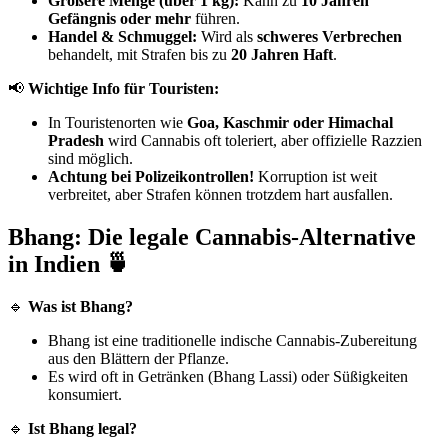
Größere Menge (über 1 kg):
Kann zu
10 Jahren
Gefängnis oder mehr
führen.
Handel & Schmuggel:
Wird als
schweres Verbrechen
behandelt, mit Strafen bis zu
20 Jahren Haft
.
📢
Wichtige Info für Touristen:
In Touristenorten wie
Goa, Kaschmir oder Himachal
Pradesh
wird Cannabis oft toleriert, aber offizielle Razzien
sind möglich.
Achtung bei Polizeikontrollen!
Korruption ist weit
verbreitet, aber Strafen können trotzdem hart ausfallen.
Bhang: Die legale Cannabis-Alternative
in Indien 🍵
🔹
Was ist Bhang?
Bhang ist eine traditionelle indische Cannabis-Zubereitung
aus den Blättern der Pflanze.
Es wird oft in Getränken (Bhang Lassi) oder Süßigkeiten
konsumiert.
🔹
Ist Bhang legal?