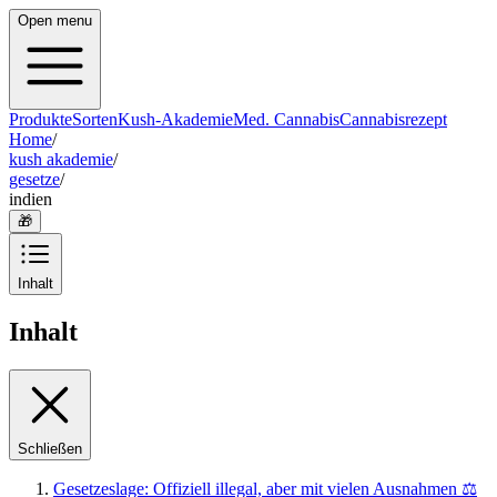
Open menu
Produkte
Sorten
Kush-Akademie
Med. Cannabis
Cannabisrezept
Home
/
kush akademie
/
gesetze
/
indien
🎁
Inhalt
Inhalt
Schließen
Gesetzeslage: Offiziell illegal, aber mit vielen Ausnahmen ⚖️