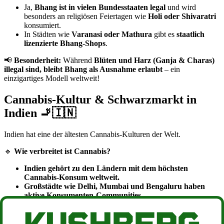
Ja,
Bhang ist in vielen Bundesstaaten legal
und wird
besonders an religiösen Feiertagen wie
Holi oder Shivaratri
konsumiert.
In Städten wie
Varanasi oder Mathura
gibt es
staatlich
lizenzierte Bhang-Shops
.
📢
Besonderheit:
Während
Blüten und Harz (Ganja & Charas)
illegal sind, bleibt Bhang als Ausnahme erlaubt
– ein
einzigartiges Modell weltweit!
Cannabis-Kultur & Schwarzmarkt in
Indien 🚬🇮🇳
Indien hat eine der ältesten Cannabis-Kulturen der Welt.
🔹
Wie verbreitet ist Cannabis?
Indien gehört zu den Ländern mit dem höchsten
Cannabis-Konsum weltweit.
Großstädte wie Delhi, Mumbai und Bengaluru haben
aktive Konsumenten-Communities.
Goa & Himalaya-Regionen (Kaschmir, Himachal
Pradesh, Uttarakhand) sind Hotspots für Cannabis-
Kultur.