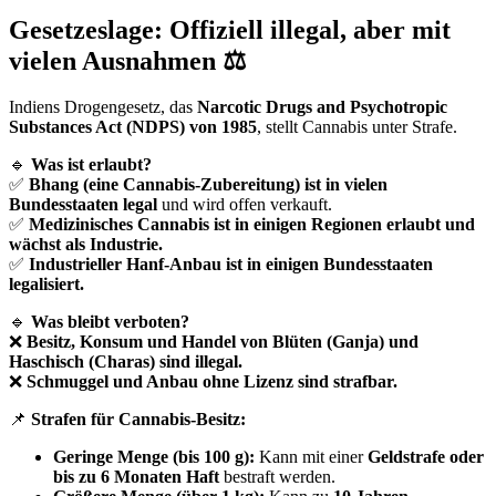
Gesetzeslage: Offiziell illegal, aber mit
vielen Ausnahmen ⚖️
Indiens Drogengesetz, das
Narcotic Drugs and Psychotropic
Substances Act (NDPS) von 1985
, stellt Cannabis unter Strafe.
🔹
Was ist erlaubt?
✅
Bhang (eine Cannabis-Zubereitung) ist in vielen
Bundesstaaten legal
und wird offen verkauft.
✅
Medizinisches Cannabis ist in einigen Regionen erlaubt und
wächst als Industrie.
✅
Industrieller Hanf-Anbau ist in einigen Bundesstaaten
legalisiert.
🔹
Was bleibt verboten?
❌
Besitz, Konsum und Handel von Blüten (Ganja) und
Haschisch (Charas) sind illegal.
❌
Schmuggel und Anbau ohne Lizenz sind strafbar.
📌
Strafen für Cannabis-Besitz:
Geringe Menge (bis 100 g):
Kann mit einer
Geldstrafe oder
bis zu 6 Monaten Haft
bestraft werden.