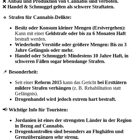
❌
Anbau und Produktion von Cannabis sind verboten.
❌
Handel & Schmuggel gelten als schwere Straftaten.
🔹
Strafen für Cannabis-Delikte:
Besitz oder Konsum kleiner Mengen (Erstvergehen):
Kann mit einer
Geldstrafe oder bis zu 6 Monaten Haft
bestraft werden.
Wiederholte Verstöße oder größere Mengen:
Bis zu 3
Jahre Gefängnis oder mehr.
Handel oder Schmuggel:
Mindestens 10 Jahre Haft, in
schweren Fällen sogar lebenslange Strafen.
📌
Besonderheit:
Seit einer
Reform 2015
kann das Gericht
bei Ersttätern
mildere Strafen verhängen
(z. B. Rehabilitation statt
Gefängnis).
Drogenhandel wird jedoch extrem hart bestraft.
📢
Wichtige Info für Touristen:
Jordanien ist eines der strengsten Länder in der Region
in Bezug auf Cannabis.
Drogenkontrollen sind besonders an Flughäfen und
Grenzübergängen sehr streng.