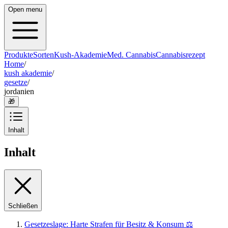
Open menu
Produkte
Sorten
Kush-Akademie
Med. Cannabis
Cannabisrezept
Home
/
kush akademie
/
gesetze
/
jordanien
🎁
Inhalt
Inhalt
Schließen
Gesetzeslage: Harte Strafen für Besitz & Konsum ⚖️