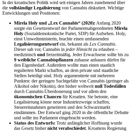
In der kroatischen Politik wird seit einigen Jahren zunehmend über
die
vollständige Legalisierung
von Cannabis diskutiert. Wichtige
Entwicklungen und Positionen:
Mirela Holy und „Lex Cannabis“ (2020):
Anfang 2020
sorgte ein Gesetzentwurf der Parlamentsabgeordneten
Mirela
Holy
(Sozialdemokratische Partei, SDP) für Aufsehen. Holy,
einst Umweltministerin, brachte einen umfassenden
Legalisierungsentwurf
ein, bekannt als
Lex Cannabis
.
Dieser sah vor, Cannabis in
jeder Hinsicht
zu erlauben –
medizinisch
und
freizeitmäßig. Jeder Erwachsene sollte bis zu
9 weibliche Cannabispflanzen
zuhause anbauen dürfen für
den Eigenbedar​f. Außerdem wollte man einen staatlich
regulierten Markt schaffen, an dem private und staatliche
Stellen beteiligt sin​d. Holy argumentierte mit mehreren
Punkten: der geringen Suchtgefahr von Cannabis (geringer als
Alkohol oder Nikotin), den bisher weltweit
null Todesfällen
durch Cannabis-Überdosierun​g und vor allem den
ökonomischen Chancen
für Kroatien. Sie betonte, eine
Legalisierung könne neue Industriezweige schaffen,
Steuereinnahmen generieren und den Schwarzmarkt
eindämme​n. Der Entwurf ging 2020 in die öffentliche Debatte
und sollte ins Parlament eingebracht werde​n.
Status des Entwurfs:
Trotz anfänglicher Hoffnung wurde
das Gesetz bisher
nicht verabschiedet
. Kroatiens Regierung