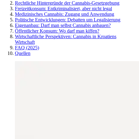
Rechtliche Hintergründe der Cannabis-Gesetzgebung
Freizeitkonsum: Entkriminalisiert, aber nicht legal
Medizinisches Cannabis: Zugang und Anwendung
Politische Entwicklungen: Debatten um Legalisierung
Eigenanbau: Darf man selbst Cannabis anbauen?
Öffentlicher Konsum: Wo darf man kiffen?
Wirtschaftliche Perspektiven: Cannabis in Kroatiens
Wirtschaft
FAQ (2025)
Quellen