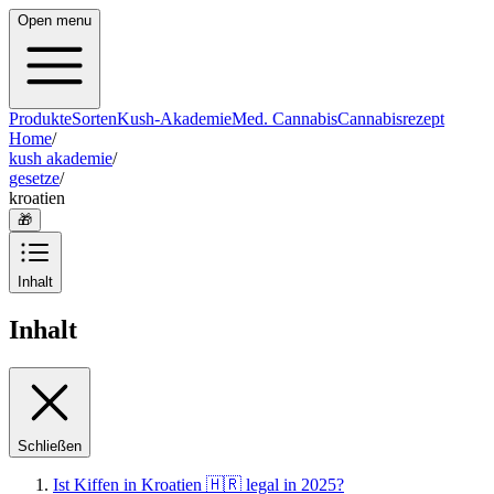
Open menu
Produkte
Sorten
Kush-Akademie
Med. Cannabis
Cannabisrezept
Home
/
kush akademie
/
gesetze
/
kroatien
🎁
Inhalt
Inhalt
Schließen
Ist Kiffen in Kroatien 🇭🇷 legal in 2025?