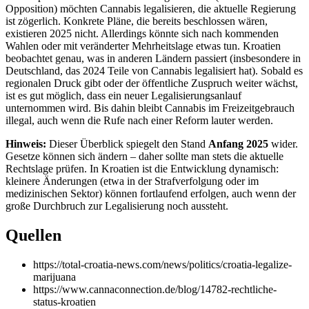
Opposition) möchten Cannabis legalisieren, die aktuelle Regierung
ist zögerlich. Konkrete Pläne, die bereits beschlossen wären,
existieren 2025 nicht. Allerdings könnte sich nach kommenden
Wahlen oder mit veränderter Mehrheitslage etwas tun. Kroatien
beobachtet genau, was in anderen Ländern passiert (insbesondere in
Deutschland, das 2024 Teile von Cannabis legalisiert hat). Sobald es
regionalen Druck gibt oder der öffentliche Zuspruch weiter wächst,
ist es gut möglich, dass ein neuer Legalisierungsanlauf
unternommen wird. Bis dahin bleibt Cannabis im Freizeitgebrauch
illegal, auch wenn die Rufe nach einer Reform lauter werden.
Hinweis:
Dieser Überblick spiegelt den Stand
Anfang 2025
wider.
Gesetze können sich ändern – daher sollte man stets die aktuelle
Rechtslage prüfen. In Kroatien ist die Entwicklung dynamisch:
kleinere Änderungen (etwa in der Strafverfolgung oder im
medizinischen Sektor) können fortlaufend erfolgen, auch wenn der
große Durchbruch zur Legalisierung noch aussteht.
Quellen
https://total-croatia-news.com/news/politics/croatia-legalize-
marijuana
https://www.cannaconnection.de/blog/14782-rechtliche-
status-kroatien