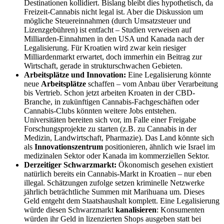
Destinationen kollidiert. Bislang bleibt dies hypothetisch, da
Freizeit-Cannabis nicht legal ist. Aber die Diskussion um
mögliche Steuereinnahmen (durch Umsatzsteuer und
Lizenzgebühren) ist entfacht – Studien verweisen auf
Milliarden-Einnahmen in den USA und Kanada nach der
Legalisierun​g. Für Kroatien wird zwar kein riesiger
Milliardenmarkt erwartet, doch immerhin ein Beitrag zur
Wirtschaft, gerade in strukturschwachen Gebieten.
Arbeitsplätze und Innovation:
Eine Legalisierung könnte
neue
Arbeitsplätze
schaffen – vom Anbau über Verarbeitung
bis Vertrieb. Schon jetzt arbeiten Kroaten in der CBD-
Branche, in zukünftigen Cannabis-Fachgeschäften oder
Cannabis-Clubs könnten weitere Jobs entstehen.
Universitäten bereiten sich vor, im Falle einer Freigabe
Forschungsprojekte zu starten (z.B. zu Cannabis in der
Medizin, Landwirtschaft, Pharmazie). Das Land könnte sich
als
Innovationszentrum
positionieren, ähnlich wie Israel im
medizinalen Sektor oder Kanada im kommerziellen Sektor.
Derzeitiger Schwarzmarkt:
Ökonomisch gesehen existiert
natürlich bereits ein Cannabis-Markt in Kroatien – nur eben
illegal. Schätzungen zufolge setzen kriminelle Netzwerke
jährlich beträchtliche Summen mit Marihuana um. Dieses
Geld entgeht dem Staatshaushalt komplett. Eine Legalisierung
würde diesen Schwarzmarkt
kanalisieren
: Konsumenten
würden ihr Geld in lizenzierten Shops ausgeben statt bei