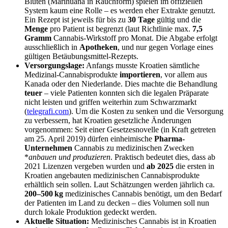
Blüten (Marihuana in Rauchform) spielen im offiziellen
System kaum eine Rolle – es werden eher Extrakte genutzt.
Ein Rezept ist jeweils für bis zu
30 Tage
gültig und die
Menge
pro Patient ist begrenzt (laut Richtlinie max.
7,5
Gramm
Cannabis-Wirkstoff pro Monat. Die Abgabe erfolgt
ausschließlich in
Apotheken
, und nur gegen Vorlage eines
gültigen Betäubungsmittel-Rezepts.
Versorgungslage:
Anfangs musste Kroatien sämtliche
Medizinal-Cannabisprodukte
importieren
, vor allem aus
Kanada oder den Niederlande. Dies machte die Behandlung
teuer
– viele Patienten konnten sich die legalen Präparate
nicht leisten und griffen weiterhin zum Schwarzmark​t
(
telegrafi.com
). Um die Kosten zu senken und die Versorgung
zu verbessern, hat Kroatien gesetzliche Änderungen
vorgenommen: Seit einer Gesetzesnovelle (in Kraft getreten
am 25. April 2019) dürfen einheimische
Pharma-
Unternehmen
Cannabis zu medizinischen Zwecken
*
anbauen und produzieren
​. Praktisch bedeutet dies, dass ab
2021 Lizenzen vergeben wurden und
ab 2025
die ersten in
Kroatien angebauten medizinischen Cannabisprodukte
erhältlich sein solle​n. Laut Schätzungen werden jährlich ca.
200–500 kg
medizinisches Cannabis benötigt, um den Bedarf
der Patienten im Land zu decke​n – dies Volumen soll nun
durch lokale Produktion gedeckt werden.
Aktuelle Situation:
Medizinisches Cannabis ist in Kroatien