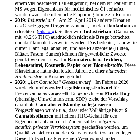
einem viel beachteten Fall eingeführt, bei dem ein Patient mit
MS wegen Eigenanbaus für medizinisches Öl verhaftet
worden war – die öffentliche Empörung führte zur Reform.
2019:
Industriehanf
– Am 25. April 2019 änderte Kroatien
das Gesetz gegen Drogenmissbrauch, um den
Hanfanbau
zu
erleichtern​ (
eiha.org
). Seither wird
Industriehanf
(Cannabis
mit <0,2 % THC) ausdrücklich
nicht als Droge
betrachtet
und darf komplett verwertet werden​. Das bedeutet, Landwirte
dürfen Hanf legal anbauen, und alle Pflanzenteile (Blüten,
Blätter, Fasern, Samen) können für gewerbliche Zwecke
genutzt werden – etwa für
Baumaterialien, Textilien,
Lebensmittel, Kosmetik, Papier oder Biotreibstoffe
. Diese
Klarstellung hat in den letzten Jahren zu einer
blühenden
Hanfindustrie
in Kroatien geführt.
2020:
„Lex Cannabis“ Gesetzentwurf
– Im Februar 2020
wurde ein umfassender
Legalisierungs-Entwurf
für
Freizeitcannabis vorgestellt. Eingebracht von
Mirela Holy
(ehemalige Umweltministerin, SDP), zielte der Vorschlag
darauf ab,
Cannabis vollständig zu legalisieren
.
Vorgeschlagen wurde u.a., dass jeder Volljährige bis zu
9
Cannabispflanzen
mit hohem THC-Gehalt für den
Eigenbedarf anbauen darf​. Zudem sollte ein
hybrides
staatlich-privates Vertriebssystem
geschaffen werden, um
Qualität zu sichern und den Schwarzmarkt trocken zu legen.
Dieser Entwurf markierte einen Wendepunkt in der