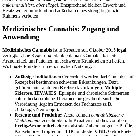
entkriminalisiert, aber illegal
. Entsprechend bleiben Erwerb und
Besitz weiterhin riskant und außerhalb eines streng begrenzten
Rahmens verboten.
Medizinisches Cannabis: Zugang und
Anwendung
Medizinisches Cannabis
ist in Kroatien seit Oktober 2015
legal
verfügba​r. Die Regierung erlaubte damals Cannabis-basierte
Arzneimittel, um Patienten mit schweren Krankheiten zu helfen.
Wichtigste Punkte zur medizinischen Nutzung:
Zulässige Indikationen:
Verordnet werden darf Cannabis auf
Rezept bei bestimmten schweren Erkrankungen. Dazu
gehören unter anderem
Krebserkrankungen
,
Multiple
Sklerose
,
HIV/AIDS
, Epilepsie und chronische Schmerzen,
sofern herkömmliche Therapien ausgeschöpft sind. Die
Verordnung liegt im Ermessen des Facharztes (z.B.
Onkologe, Neurologe).
Rezepte und Produkte:
Ärzte können
cannabisbasierte
Medikamente
verschreiben. In Kroatien sind dies vor allem
Fertig-Arzneimittel
oder magistrale Zubereitungen, z.B. Öle,
Kapseln oder Tropfen mit
THC
und/oder
CBD
. Getrocknete