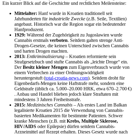
Ein kurzer Blick auf die Geschichte und rechtlichen Meilensteine:
Mittelalter:
Hanf wurde in Kroatien traditionell seit
Jahrhunderten für
industrielle Zwecke
(z.B. Seile, Textilien)
angebaut. Historisch war die Region sogar ein bedeutender
Hanfproduzent.
1929:
Während der Zugehörigkeit zu Jugoslawien wurde
Cannabis erstmals
verboten
. Seitdem galten strenge Anti-
Drogen-Gesetze, die keinen Unterschied zwischen Cannabis
und harten Drogen machten.
2013:
Entkriminalisierung
– Kroatien reformierte sein
Strafgesetzbuch und stufte Cannabis als „leichte Droge“ ein.
Der
Besitz kleiner Mengen
zum Eigenverbrauch wurde von
einem Verbrechen zu einer Ordnungswidrigkeit
heruntergestuft (​
total-croatia-news.com
). Seitdem droht für
Eigenbedarfs-Mengen keine Haftstrafe mehr, sondern eine
Geldstrafe (üblich ca. 5.000–20.000 HRK, etwa 670–2.700 €)​
. Anbau und Handel blieben jedoch klare Straftaten mit
mindestens 3 Jahren Freiheitsstrafe.
2015:
Medizinisches Cannabis
– Als erstes Land im Balkan
legalisierte Kroatien 2015 die Verwendung von Cannabis-
basierten Medikamenten für bestimmte Patienten​. Schwer
kranke Menschen (z.B. mit
Krebs, Multiple Sklerose,
HIV/AIDS
oder Epilepsie) dürfen seitdem Cannabis-
Arzneimittel auf Rezept erhalten. Dieses Gesetz wurde nach