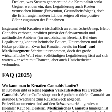
Dealern, was Steuern generiert und die Kriminalität senkt.
Gegner wenden ein, dass Legalisierung auch Kosten
verursachen könnte (Prävention, Gesundheitsfolgen), doch
die Erfahrungen anderer Länder zeigen oft eine
positive
Bilanz
zugunsten der Einnahmen.
Insgesamt steht Kroatien wirtschaftlich an einem
Scheideweg
: Bleibt
Cannabis verboten, profitiert primär der Schwarzmarkt und
ausländische Anbieter (im medizinischen Bereich). Bei einer
Legalisierung könnten heimische Bauern, Unternehmen und der
Fiskus profitieren. Zwar hat Kroatien bereits im
Hanf- und
Medizinsegment
Schritte unternommen, doch der große
wirtschaftliche Wurf einer vollständigen Legalisierung lässt auf sich
warten – er wäre mit Chancen, aber auch Unsicherheiten
verbunden.
FAQ (2025)
Wo kann man in Kroatien Cannabis kaufen?
In Kroatien gibt es
keine legalen Verkaufsstellen für Freizeit-
Cannabis
. Weder Coffeeshops noch Apotheken dürfen Cannabis an
gesunde Erwachsene zum Rauschzweck abgeben.
Freizeitkonsumenten sind auf den
Schwarzmarkt
angewiesen
(illegaler Kauf bei Dealern).
Medizinisches Cannabis
hingegen ist