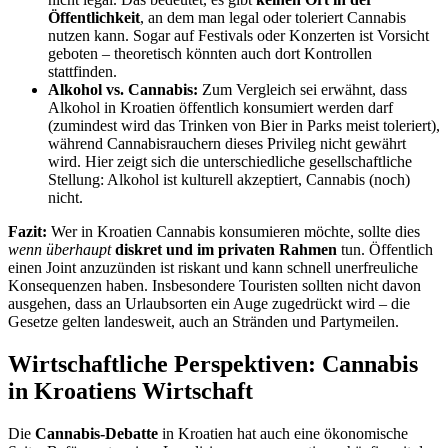
Öffentlichkeit
, an dem man legal oder toleriert Cannabis
nutzen kann. Sogar auf Festivals oder Konzerten ist Vorsicht
geboten – theoretisch könnten auch dort Kontrollen
stattfinden.
Alkohol vs. Cannabis:
Zum Vergleich sei erwähnt, dass
Alkohol in Kroatien öffentlich konsumiert werden darf
(zumindest wird das Trinken von Bier in Parks meist toleriert),
während Cannabisrauchern dieses Privileg nicht gewährt
wird. Hier zeigt sich die unterschiedliche gesellschaftliche
Stellung: Alkohol ist kulturell akzeptiert, Cannabis (noch)
nicht.
Fazit:
Wer in Kroatien Cannabis konsumieren möchte, sollte dies
wenn überhaupt
diskret und im privaten Rahmen
tun. Öffentlich
einen Joint anzuzünden ist riskant und kann schnell unerfreuliche
Konsequenzen haben. Insbesondere Touristen sollten nicht davon
ausgehen, dass an Urlaubsorten ein Auge zugedrückt wird – die
Gesetze gelten landesweit, auch an Stränden und Partymeilen.
Wirtschaftliche Perspektiven: Cannabis
in Kroatiens Wirtschaft
Die
Cannabis-Debatte
in Kroatien hat auch eine ökonomische