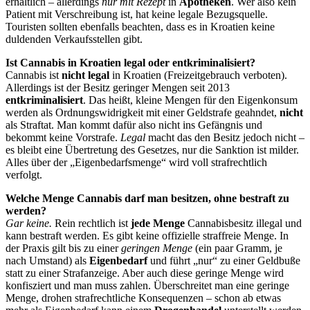
erhältlich – allerdings
nur mit Rezept
in
Apotheken
. Wer also kein
Patient mit Verschreibung ist, hat keine legale Bezugsquelle.
Touristen sollten ebenfalls beachten, dass es in Kroatien keine
duldenden Verkaufsstellen gibt.
Ist Cannabis in Kroatien legal oder entkriminalisiert?
Cannabis ist
nicht legal
in Kroatien (Freizeitgebrauch verboten).
Allerdings ist der Besitz geringer Mengen seit 2013
entkriminalisiert
. Das heißt, kleine Mengen für den Eigenkonsum
werden als Ordnungswidrigkeit mit einer Geldstrafe geahndet,
nicht
als Straftat. Man kommt dafür also nicht ins Gefängnis und
bekommt keine Vorstrafe.
Legal
macht das den Besitz jedoch nicht –
es bleibt eine Übertretung des Gesetzes, nur die Sanktion ist milder.
Alles über der „Eigenbedarfsmenge“ wird voll strafrechtlich
verfolgt.
Welche Menge Cannabis darf man besitzen, ohne bestraft zu
werden?
Gar keine.
Rein rechtlich ist
jede Menge
Cannabisbesitz illegal und
kann bestraft werden. Es gibt keine offizielle straffreie Menge. In
der Praxis gilt bis zu einer
geringen Menge
(ein paar Gramm, je
nach Umstand) als
Eigenbedarf
und führt „nur“ zu einer Geldbuße
statt zu einer Strafanzeige. Aber auch diese geringe Menge wird
konfisziert und man muss zahlen. Überschreitet man eine geringe
Menge, drohen strafrechtliche Konsequenzen – schon ab etwas