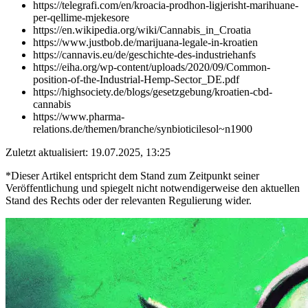
https://telegrafi.com/en/kroacia-prodhon-ligjerisht-marihuane-
per-qellime-mjekesore
https://en.wikipedia.org/wiki/Cannabis_in_Croatia
https://www.justbob.de/marijuana-legale-in-kroatien
https://cannavis.eu/de/geschichte-des-industriehanfs
https://eiha.org/wp-content/uploads/2020/09/Common-
position-of-the-Industrial-Hemp-Sector_DE.pdf
https://highsociety.de/blogs/gesetzgebung/kroatien-cbd-
cannabis
https://www.pharma-
relations.de/themen/branche/synbioticilesol~n1900
Zuletzt aktualisiert: 19.07.2025, 13:25
*Dieser Artikel entspricht dem Stand zum Zeitpunkt seiner
Veröffentlichung und spiegelt nicht notwendigerweise den aktuellen
Stand des Rechts oder der relevanten Regulierung wider.