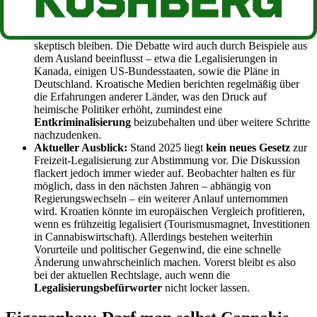
inzwischen gespalten. Vor allem jüngere Menschen und
Stadtbewohner stehen einer Legalisierung offen gegenüber,
während ältere und ländliche Bevölkerungsteile eher
skeptisch bleiben. Die Debatte wird auch durch Beispiele aus
dem Ausland beeinflusst – etwa die Legalisierungen in
Kanada, einigen US-Bundesstaaten, sowie die Pläne in
Deutschland. Kroatische Medien berichten regelmäßig über
die Erfahrungen anderer Länder, was den Druck auf
heimische Politiker erhöht, zumindest eine
Entkriminalisierung
beizubehalten und über weitere Schritte
nachzudenken.
Aktueller Ausblick:
Stand 2025 liegt
kein neues Gesetz
zur
Freizeit-Legalisierung zur Abstimmung vor. Die Diskussion
flackert jedoch immer wieder auf. Beobachter halten es für
möglich, dass in den nächsten Jahren – abhängig von
Regierungswechseln – ein weiterer Anlauf unternommen
wird. Kroatien könnte im europäischen Vergleich profitieren,
wenn es frühzeitig legalisiert (Tourismusmagnet, Investitionen
in Cannabiswirtschaft). Allerdings bestehen weiterhin
Vorurteile und politischer Gegenwind, die eine schnelle
Änderung unwahrscheinlich machen. Vorerst bleibt es also
bei der aktuellen Rechtslage, auch wenn die
Legalisierungsbefürworter
nicht locker lassen.