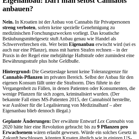
Eigenanbau: Darf man selbst Cannabis
anbauen?
Nein.
In Kroatien ist der Anbau von Cannabis für Privatpersonen
streng verboten
, sofern keine spezielle Genehmigung zu
medizinischen Forschungszwecken vorliegt. Das kroatische
Betäubungsmittelgesetz stuft Anbau genau wie Handel als
Schwerverbrechen ein. Wer beim
Eigenanbau
erwischt wird (sei es
auch nur eine Pflanze), muss mit harten Strafen rechnen – in der
Praxis in der Regel eine mehrjährige Haftstrafe oder zumindest eine
Bewährungsstrafe plus hohe Geldbuße.
Hintergrund:
Die Gesetzeslage kennt keine Toleranzgrenze für
Cannabis-Pflanzen
im privaten Bereich. Selbst der Anbau für den
eigenen Konsum fällt unter die Strafnorm. Dies führte in der
Vergangenheit zu Fällen, in denen Patienten oder Konsumenten, die
wenige Pflanzen für sich zogen, kriminalisiert wurden. (Der
bekannte Fall eines MS-Patienten 2015, der Cannabisöl herstellte,
war Auslöser für die Legalisierung von Medizinalhanf – aber
Eigenanbau blieb dennoch illegal.)
Geplante Änderungen:
Der erwähnte Entwurf
Lex Cannabis
von
2020 hätte hier eine Revolution gebracht: bis zu
9 Pflanzen pro
Erwachsenem
wären erlaubt gewese​n. Würde ein solches Gesetz in
Zukunft beschlossen, könnten Kroaten ähnlich wie in einigen US-