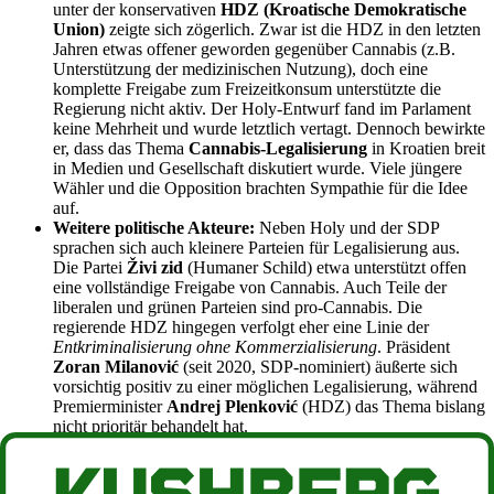
unter der konservativen
HDZ (Kroatische Demokratische
Union)
zeigte sich zögerlich. Zwar ist die HDZ in den letzten
Jahren etwas offener geworden gegenüber Cannabis (z.B.
Unterstützung der medizinischen Nutzung), doch eine
komplette Freigabe zum Freizeitkonsum unterstützte die
Regierung nicht aktiv. Der Holy-Entwurf fand im Parlament
keine Mehrheit und wurde letztlich vertagt. Dennoch bewirkte
er, dass das Thema
Cannabis-Legalisierung
in Kroatien breit
in Medien und Gesellschaft diskutiert wurde. Viele jüngere
Wähler und die Opposition brachten Sympathie für die Idee
auf.
Weitere politische Akteure:
Neben Holy und der SDP
sprachen sich auch kleinere Parteien für Legalisierung aus.
Die Partei
Živi zid
(Humaner Schild) etwa unterstützt offen
eine vollständige Freigabe von Cannabi​s. Auch Teile der
liberalen und grünen Parteien sind pro-Cannabis. Die
regierende HDZ hingegen verfolgt eher eine Linie der
Entkriminalisierung ohne Kommerzialisierung
. Präsident
Zoran Milanović
(seit 2020, SDP-nominiert) äußerte sich
vorsichtig positiv zu einer möglichen Legalisierung, während
Premierminister
Andrej Plenković
(HDZ) das Thema bislang
nicht prioritär behandelt hat.
Öffentliche Meinung:
Umfragen in den letzten Jahren zeigen
ein
Wandel
in der Bevölkerung. War vor 10 Jahren eine klare
Mehrheit der Kroaten gegen legales Cannabis, sind die Lager