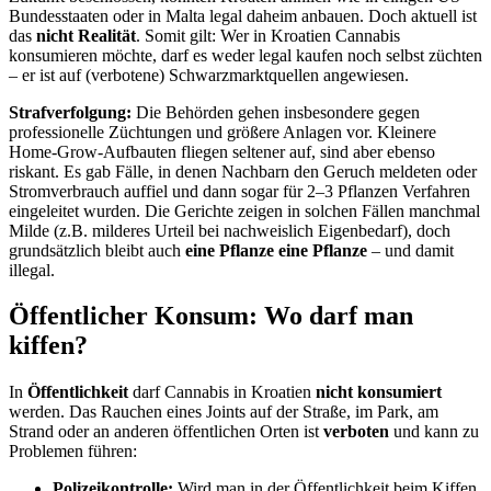
Bundesstaaten oder in Malta legal daheim anbauen. Doch aktuell ist
das
nicht Realität
. Somit gilt: Wer in Kroatien Cannabis
konsumieren möchte, darf es weder legal kaufen noch selbst züchten
– er ist auf (verbotene) Schwarzmarktquellen angewiesen.
Strafverfolgung:
Die Behörden gehen insbesondere gegen
professionelle Züchtungen und größere Anlagen vor. Kleinere
Home-Grow-Aufbauten fliegen seltener auf, sind aber ebenso
riskant. Es gab Fälle, in denen Nachbarn den Geruch meldeten oder
Stromverbrauch auffiel und dann sogar für 2–3 Pflanzen Verfahren
eingeleitet wurden. Die Gerichte zeigen in solchen Fällen manchmal
Milde (z.B. milderes Urteil bei nachweislich Eigenbedarf), doch
grundsätzlich bleibt auch
eine Pflanze eine Pflanze
– und damit
illegal.
Öffentlicher Konsum: Wo darf man
kiffen?
In
Öffentlichkeit
darf Cannabis in Kroatien
nicht konsumiert
werden. Das Rauchen eines Joints auf der Straße, im Park, am
Strand oder an anderen öffentlichen Orten ist
verboten
und kann zu
Problemen führen:
Polizeikontrolle:
Wird man in der Öffentlichkeit beim Kiffen