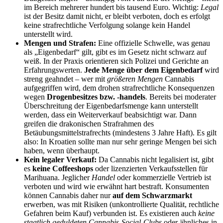
im Bereich mehrerer hundert bis tausend Euro. Wichtig:
Legal
ist der Besitz damit nicht, er bleibt verboten, doch es erfolgt
keine strafrechtliche Verfolgung solange kein Handel
unterstellt wird.
Mengen und Strafen:
Eine offizielle Schwelle, was genau
als „Eigenbedarf“ gilt, gibt es im Gesetz nicht schwarz auf
weiß. In der Praxis orientieren sich Polizei und Gerichte an
Erfahrungswerten.
Jede Menge über dem Eigenbedarf
wird
streng geahndet – wer mit
größeren Mengen
Cannabis
aufgegriffen wird, dem drohen strafrechtliche Konsequenzen
wegen
Drogenbesitzes bzw. -handels
. Bereits bei moderater
Überschreitung der Eigenbedarfsmenge kann unterstellt
werden, dass ein Weiterverkauf beabsichtigt war. Dann
greifen die drakonischen Strafrahmen des
Betäubungsmittelstrafrechts (mindestens 3 Jahre Haft). Es gilt
also: In Kroatien sollte man nur sehr geringe Mengen bei sich
haben, wenn überhaupt.
Kein legaler Verkauf:
Da Cannabis nicht legalisiert ist, gibt
es
keine Coffeeshops
oder lizenzierten Verkaufsstellen für
Marihuana. Jeglicher
Handel
oder kommerzielle Vertrieb ist
verboten und wird wie erwähnt hart bestraft. Konsumenten
können Cannabis daher nur
auf dem Schwarzmarkt
erwerben, was mit Risiken (unkontrollierte Qualität, rechtliche
Gefahren beim Kauf) verbunden ist. Es existieren auch
keine
staatlich geduldeten Cannabis-Social-Clubs
oder ähnliches in