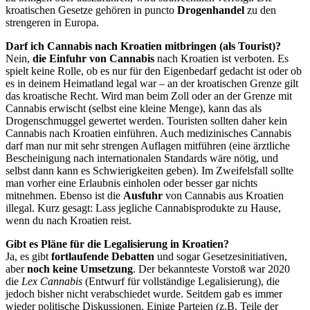
kroatischen Gesetze gehören in puncto
Drogenhandel
zu den
strengeren in Europa.
Darf ich Cannabis nach Kroatien mitbringen (als Tourist)?
Nein,
die Einfuhr von Cannabis
nach Kroatien ist verboten. Es
spielt keine Rolle, ob es nur für den Eigenbedarf gedacht ist oder ob
es in deinem Heimatland legal war – an der kroatischen Grenze gilt
das kroatische Recht. Wird man beim Zoll oder an der Grenze mit
Cannabis erwischt (selbst eine kleine Menge), kann das als
Drogenschmuggel gewertet werden. Touristen sollten daher kein
Cannabis nach Kroatien einführen. Auch medizinisches Cannabis
darf man nur mit sehr strengen Auflagen mitführen (eine ärztliche
Bescheinigung nach internationalen Standards wäre nötig, und
selbst dann kann es Schwierigkeiten geben). Im Zweifelsfall sollte
man vorher eine Erlaubnis einholen oder besser gar nichts
mitnehmen. Ebenso ist die
Ausfuhr
von Cannabis aus Kroatien
illegal. Kurz gesagt: Lass jegliche Cannabisprodukte zu Hause,
wenn du nach Kroatien reist.
Gibt es Pläne für die Legalisierung in Kroatien?
Ja, es gibt
fortlaufende Debatten
und sogar Gesetzesinitiativen,
aber
noch keine Umsetzung
. Der bekannteste Vorstoß war 2020
die
Lex Cannabis
(Entwurf für vollständige Legalisierung), die
jedoch bisher nicht verabschiedet wurde. Seitdem gab es immer
wieder politische Diskussionen. Einige Parteien (z.B. Teile der