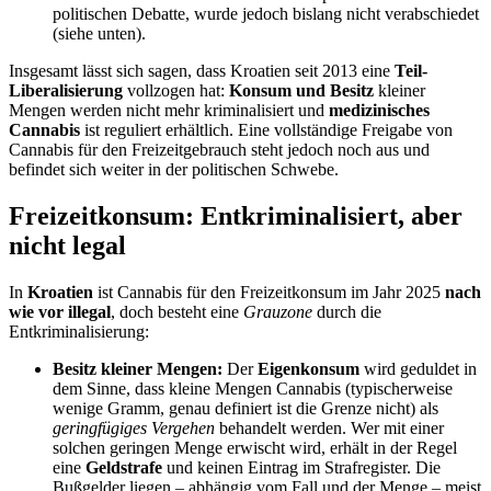
politischen Debatte, wurde jedoch bislang nicht verabschiedet
(siehe unten).
Insgesamt lässt sich sagen, dass Kroatien seit 2013 eine
Teil-
Liberalisierung
vollzogen hat:
Konsum und Besitz
kleiner
Mengen werden nicht mehr kriminalisiert und
medizinisches
Cannabis
ist reguliert erhältlich. Eine vollständige Freigabe von
Cannabis für den Freizeitgebrauch steht jedoch noch aus und
befindet sich weiter in der politischen Schwebe.
Freizeitkonsum: Entkriminalisiert, aber
nicht legal
In
Kroatien
ist Cannabis für den Freizeitkonsum im Jahr 2025
nach
wie vor illegal
, doch besteht eine
Grauzone
durch die
Entkriminalisierung:
Besitz kleiner Mengen:
Der
Eigenkonsum
wird geduldet in
dem Sinne, dass kleine Mengen Cannabis (typischerweise
wenige Gramm, genau definiert ist die Grenze nicht) als
geringfügiges Vergehen
behandelt werden. Wer mit einer
solchen geringen Menge erwischt wird, erhält in der Regel
eine
Geldstrafe
und keinen Eintrag im Strafregister​. Die
Bußgelder liegen – abhängig vom Fall und der Menge – meist