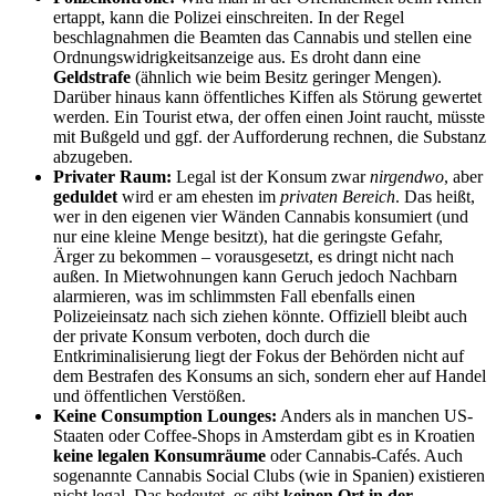
ertappt, kann die Polizei einschreiten. In der Regel
beschlagnahmen die Beamten das Cannabis und stellen eine
Ordnungswidrigkeitsanzeige aus. Es droht dann eine
Geldstrafe
(ähnlich wie beim Besitz geringer Mengen).
Darüber hinaus kann öffentliches Kiffen als Störung gewertet
werden. Ein Tourist etwa, der offen einen Joint raucht, müsste
mit Bußgeld und ggf. der Aufforderung rechnen, die Substanz
abzugeben.
Privater Raum:
Legal ist der Konsum zwar
nirgendwo
, aber
geduldet
wird er am ehesten im
privaten Bereich
. Das heißt,
wer in den eigenen vier Wänden Cannabis konsumiert (und
nur eine kleine Menge besitzt), hat die geringste Gefahr,
Ärger zu bekommen – vorausgesetzt, es dringt nicht nach
außen. In Mietwohnungen kann Geruch jedoch Nachbarn
alarmieren, was im schlimmsten Fall ebenfalls einen
Polizeieinsatz nach sich ziehen könnte. Offiziell bleibt auch
der private Konsum verboten, doch durch die
Entkriminalisierung liegt der Fokus der Behörden nicht auf
dem Bestrafen des Konsums an sich, sondern eher auf Handel
und öffentlichen Verstößen.
Keine Consumption Lounges:
Anders als in manchen US-
Staaten oder Coffee-Shops in Amsterdam gibt es in Kroatien
keine legalen Konsumräume
oder Cannabis-Cafés. Auch
sogenannte Cannabis Social Clubs (wie in Spanien) existieren
nicht legal. Das bedeutet, es gibt
keinen Ort in der