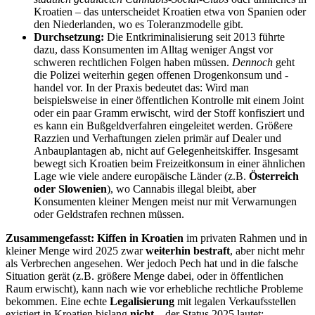
Kroatien – das unterscheidet Kroatien etwa von Spanien oder
den Niederlanden, wo es Toleranzmodelle gibt.
Durchsetzung:
Die Entkriminalisierung seit 2013 führte
dazu, dass Konsumenten im Alltag weniger Angst vor
schweren rechtlichen Folgen haben müssen.
Dennoch
geht
die Polizei weiterhin gegen offenen Drogenkonsum und -
handel vor. In der Praxis bedeutet das: Wird man
beispielsweise in einer öffentlichen Kontrolle mit einem Joint
oder ein paar Gramm erwischt, wird der Stoff konfisziert und
es kann ein Bußgeldverfahren eingeleitet werden. Größere
Razzien und Verhaftungen zielen primär auf Dealer und
Anbauplantagen ab, nicht auf Gelegenheitskiffer. Insgesamt
bewegt sich Kroatien beim Freizeitkonsum in einer ähnlichen
Lage wie viele andere europäische Länder (z.B.
Österreich
oder Slowenien
), wo Cannabis illegal bleibt, aber
Konsumenten kleiner Mengen meist nur mit Verwarnungen
oder Geldstrafen rechnen müssen​.
Zusammengefasst:
Kiffen in Kroatien
im privaten Rahmen und in
kleiner Menge wird 2025 zwar
weiterhin bestraft
, aber nicht mehr
als Verbrechen angesehen. Wer jedoch Pech hat und in die falsche
Situation gerät (z.B. größere Menge dabei, oder in öffentlichen
Raum erwischt), kann nach wie vor erhebliche rechtliche Probleme
bekommen. Eine echte
Legalisierung
mit legalen Verkaufsstellen
existiert in Kroatien bislang
nicht
– der Status 2025 lautet: