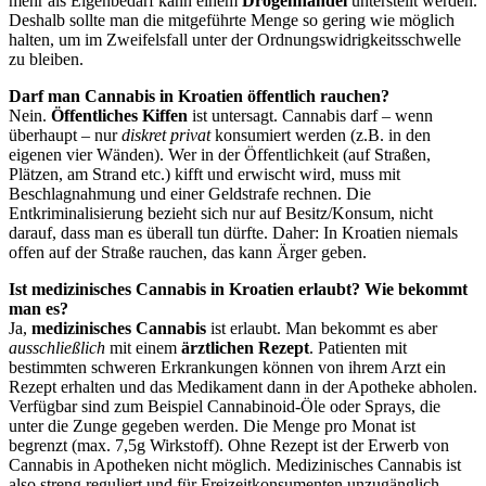
mehr als Eigenbedarf kann einem
Drogenhandel
unterstellt werden.
Deshalb sollte man die mitgeführte Menge so gering wie möglich
halten, um im Zweifelsfall unter der Ordnungswidrigkeitsschwelle
zu bleiben.
Darf man Cannabis in Kroatien öffentlich rauchen?
Nein.
Öffentliches Kiffen
ist untersagt. Cannabis darf – wenn
überhaupt – nur
diskret privat
konsumiert werden (z.B. in den
eigenen vier Wänden). Wer in der Öffentlichkeit (auf Straßen,
Plätzen, am Strand etc.) kifft und erwischt wird, muss mit
Beschlagnahmung und einer Geldstrafe rechnen. Die
Entkriminalisierung bezieht sich nur auf Besitz/Konsum, nicht
darauf, dass man es überall tun dürfte. Daher: In Kroatien niemals
offen auf der Straße rauchen, das kann Ärger geben.
Ist medizinisches Cannabis in Kroatien erlaubt? Wie bekommt
man es?
Ja,
medizinisches Cannabis
ist erlaubt. Man bekommt es aber
ausschließlich
mit einem
ärztlichen Rezept
. Patienten mit
bestimmten schweren Erkrankungen können von ihrem Arzt ein
Rezept erhalten und das Medikament dann in der Apotheke abholen.
Verfügbar sind zum Beispiel Cannabinoid-Öle oder Sprays, die
unter die Zunge gegeben werden. Die Menge pro Monat ist
begrenzt (max. 7,5g Wirkstoff). Ohne Rezept ist der Erwerb von
Cannabis in Apotheken nicht möglich. Medizinisches Cannabis ist
also streng reguliert und für Freizeitkonsumenten unzugänglich.