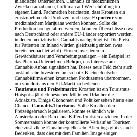
inländische Unternehmen, Cannabis zu medizinischen
Zwecken anzubaue​n, hofft man auf Wertschöpfung im
eigenen Land. Fachmedien berichteten, dass Kroatien ein
ernstzunehmender Produzent und sogar
Exporteur
von
medizinischem Marijuana werden könnt​en. Sollte die
Produktion hochgefahren werden, könnten Überschüsse etwa
nach Deutschland oder andere EU-Länder exportiert werden,
in denen medizinisches Cannabis nachgefragt ist. Die Preise
für Patienten im Inland würden gleichzeitig sinken (was
bereits beobachtet wird). Firmen investieren in
Gewächshäuser und Verarbeitungsanlagen – ein Beispiel ist
das Pharma-Unternehmen
Belupo
, das Interesse am
Cannabis-Anbau signalisiert hat. Dieses neue Feld zieht auch
ausländische Investoren an; so hat z.B. eine deutsche
Cannabisfirma einen kroatischen Produzenten übernomme​n,
um von dort aus den EU-Markt zu bedienen.
Tourismus und Freizeitmarkt:
Kroatien ist ein Tourismus-
Hotspot – jährlich besuchen Millionen Urlauber die
Adriaküste. Einige Ökonomen und Politiker sehen hierin eine
Chance:
Cannabis-Tourismus
. Sollte Kroatien den
Freizeitgebrauch legalisieren, könnte es ähnlich wie
Amsterdam oder Barcelona Kiffer-Touristen anziehen. In der
Sommersaison könnte der kontrollierte Verkauf an Touristen
eine zusätzliche Einnahmequelle sein. Allerdings gibt es auch
Bedenken, dass dies mit dem Familien-Image einiger