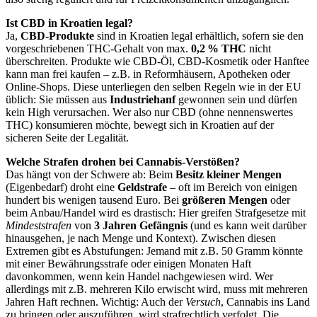
Ist CBD in Kroatien legal?
Ja,
CBD-Produkte
sind in Kroatien legal erhältlich, sofern sie den
vorgeschriebenen THC-Gehalt von max.
0,2 % THC
nicht
überschreite​n. Produkte wie CBD-Öl, CBD-Kosmetik oder Hanftee
kann man frei kaufen – z.B. in Reformhäusern, Apotheken oder
Online-Shops. Diese unterliegen den selben Regeln wie in der EU
üblich: Sie müssen aus
Industriehanf
gewonnen sein und dürfen
kein High verursachen. Wer also nur CBD (ohne nennenswertes
THC) konsumieren möchte, bewegt sich in Kroatien auf der
sicheren Seite der Legalität.
Welche Strafen drohen bei Cannabis-Verstößen?
Das hängt von der Schwere ab: Beim
Besitz kleiner Mengen
(Eigenbedarf) droht eine
Geldstrafe
– oft im Bereich von einigen
hundert bis wenigen tausend Euro. Bei
größeren Mengen
oder
beim Anbau/Handel wird es drastisch: Hier greifen Strafgesetze mit
Mindeststrafen
von
3 Jahren Gefängnis
(und es kann weit darüber
hinausgehen, je nach Menge und Kontext). Zwischen diesen
Extremen gibt es Abstufungen: Jemand mit z.B. 50 Gramm könnte
mit einer Bewährungsstrafe oder einigen Monaten Haft
davonkommen, wenn kein Handel nachgewiesen wird. Wer
allerdings mit z.B. mehreren Kilo erwischt wird, muss mit mehreren
Jahren Haft rechnen. Wichtig: Auch der
Versuch
, Cannabis ins Land
zu bringen oder auszuführen, wird strafrechtlich verfolgt. Die