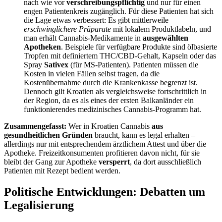
nach wie vor
verschreibungspflichtig
und nur für einen
engen Patientenkreis zugänglich. Für diese Patienten hat sich
die Lage etwas verbessert: Es gibt mittlerweile
erschwinglichere Präparate
mit lokalem Produktlabe​ln, und
man erhält Cannabis-Medikamente in
ausgewählten
Apotheken
. Beispiele für verfügbare Produkte sind ölbasierte
Tropfen mit definiertem THC/CBD-Gehalt, Kapseln oder das
Spray
Sativex
(für MS-Patienten). Patienten müssen die
Kosten in vielen Fällen selbst tragen, da die
Kostenübernahme durch die Krankenkasse begrenzt ist.
Dennoch gilt Kroatien als vergleichsweise fortschrittlich in
der Region, da es als eines der ersten Balkanländer ein
funktionierendes medizinisches Cannabis-Programm hat.
Zusammengefasst:
Wer in Kroatien Cannabis
aus
gesundheitlichen Gründen
braucht, kann es legal erhalten –
allerdings nur mit entsprechendem ärztlichem Attest und über die
Apotheke. Freizeitkonsumenten profitieren davon nicht, für sie
bleibt der Gang zur Apotheke
versperrt
, da dort ausschließlich
Patienten mit Rezept bedient werden.
Politische Entwicklungen: Debatten um
Legalisierung