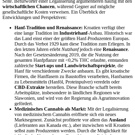
Seite. Befürworter einer Legalisierung argumentieren häufig mit den
wirtschaftlichen Chancen
, während Gegner auf mögliche
gesellschaftliche Kosten verweisen. Ein Überblick der
Entwicklungen und Perspektiven:
Hanf-Tradition und Renaissance:
Kroatien verfügt über
eine lange Tradition im
Industriehanf
-Anbau. Historisch war
das Land einst einer der größten Hanf-Produzenten Europa​s.
Durch das Verbot 1929 kam diese Tradition zum Erliegen. In
den letzten Jahren erlebt
Nutzhanf
jedoch eine
Renaissance
.
Nach der Gesetzesänderung 2019, die die Nutzung der
gesamten Hanfpflanze mit <0,2% THC erlaubte, entstanden
zahlreiche
Start-ups und Landwirtschaftsprojekte
, die
Hanf für verschiedenste Zwecke anbaue​n. Es gibt kroatische
Firmen, die Hanffasern zu Baustoffen verarbeiten, Hanfsamen
zu Lebensmitteln (Hanföl, Proteinpulver) veredeln oder
CBD-Extrakte
herstellen. Diese Branche schafft bereits
Arbeitsplätze, insbesondere in ländlichen Regionen wie
Slawonien, und wird von der Regierung als Agrarinnovation
gefördert.
Medizinisches Cannabis als Markt:
Mit der Legalisierung
von medizinischem Cannabis eröffnete sich ein neues
Marktsegment. Zunächst profitierte vor allem das
Ausland
(Lieferanten aus Kanada etc.), aber inzwischen will Kroatien
selbst zum Produzenten werden. Durch die Möglichkeit für