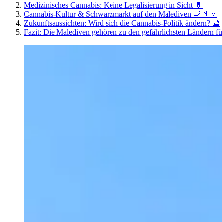
Medizinisches Cannabis: Keine Legalisierung in Sicht 💊
Cannabis-Kultur & Schwarzmarkt auf den Malediven 🚬🇲🇻
Zukunftsaussichten: Wird sich die Cannabis-Politik ändern? 🔮
Fazit: Die Malediven gehören zu den gefährlichsten Ländern f