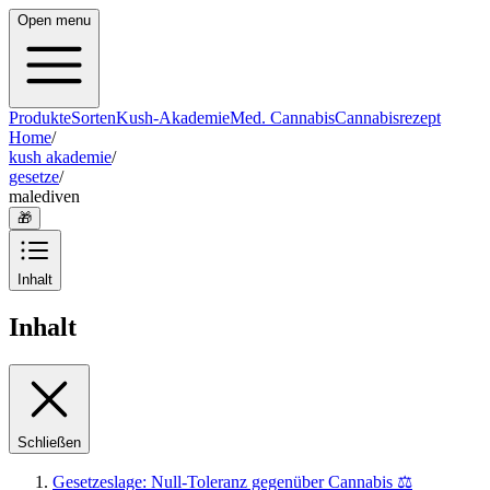
Open menu
Produkte
Sorten
Kush-Akademie
Med. Cannabis
Cannabisrezept
Home
/
kush akademie
/
gesetze
/
malediven
🎁
Inhalt
Inhalt
Schließen
Gesetzeslage: Null-Toleranz gegenüber Cannabis ⚖️