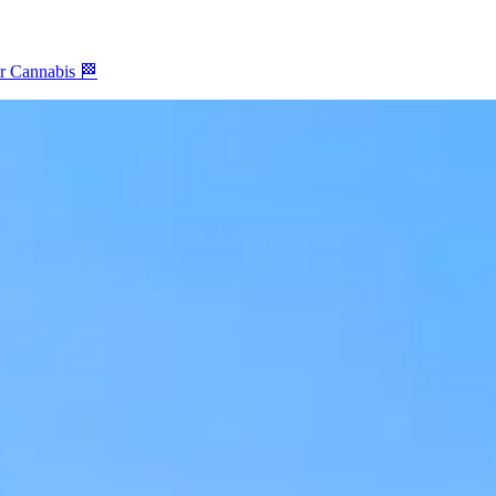
ür Cannabis 🏁