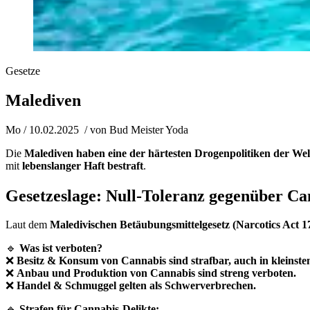
Gesetze
Malediven
Mo / 10.02.2025
/ von
Bud Meister Yoda
Die
Malediven haben eine der härtesten Drogenpolitiken der Wel
mit
lebenslanger Haft bestraft
.
Gesetzeslage: Null-Toleranz gegenüber Ca
Laut dem
Maledivischen Betäubungsmittelgesetz (Narcotics Act 1
🔹
Was ist verboten?
❌
Besitz & Konsum von Cannabis sind strafbar, auch in kleinst
❌
Anbau und Produktion von Cannabis sind streng verboten.
❌
Handel & Schmuggel gelten als Schwerverbrechen.
🔹
Strafen für Cannabis-Delikte: