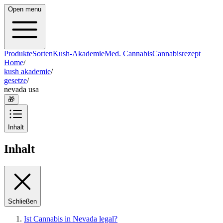
Open menu
Produkte
Sorten
Kush-Akademie
Med. Cannabis
Cannabisrezept
Home
/
kush akademie
/
gesetze
/
nevada usa
🎁
Inhalt
Inhalt
Schließen
Ist Cannabis in Nevada legal?