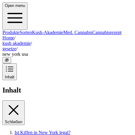
Open menu
Produkte
Sorten
Kush-Akademie
Med. Cannabis
Cannabisrezept
Home
/
kush akademie
/
gesetze
/
new york usa
🎁
Inhalt
Inhalt
Schließen
Ist Kiffen in New York legal?