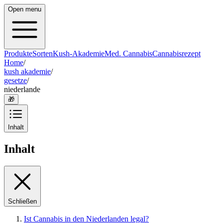
Open menu
Produkte
Sorten
Kush-Akademie
Med. Cannabis
Cannabisrezept
Home
/
kush akademie
/
gesetze
/
niederlande
🎁
Inhalt
Inhalt
Schließen
Ist Cannabis in den Niederlanden legal?