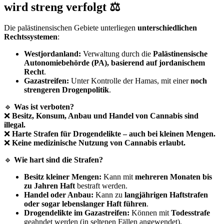
wird streng verfolgt ⚖️
Die palästinensischen Gebiete unterliegen
unterschiedlichen
Rechtssystemen
:
Westjordanland:
Verwaltung durch die
Palästinensische
Autonomiebehörde (PA), basierend auf jordanischem
Recht
.
Gazastreifen:
Unter Kontrolle der Hamas, mit einer
noch
strengeren Drogenpolitik
.
🔹
Was ist verboten?
❌
Besitz, Konsum, Anbau und Handel von Cannabis sind
illegal.
❌
Harte Strafen für Drogendelikte – auch bei kleinen Mengen.
❌
Keine medizinische Nutzung von Cannabis erlaubt.
🔹
Wie hart sind die Strafen?
Besitz kleiner Mengen:
Kann mit
mehreren Monaten bis
zu Jahren Haft
bestraft werden.
Handel oder Anbau:
Kann zu
langjährigen Haftstrafen
oder sogar lebenslanger Haft führen
.
Drogendelikte im Gazastreifen:
Können mit
Todesstrafe
geahndet werden (in seltenen Fällen angewendet).