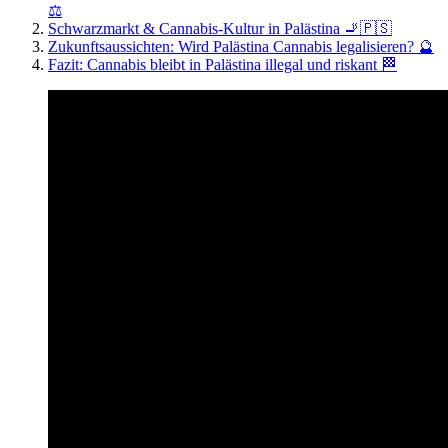
⚖️
Schwarzmarkt & Cannabis-Kultur in Palästina 🚬🇵🇸
Zukunftsaussichten: Wird Palästina Cannabis legalisieren? 🔮
Fazit: Cannabis bleibt in Palästina illegal und riskant 🏁