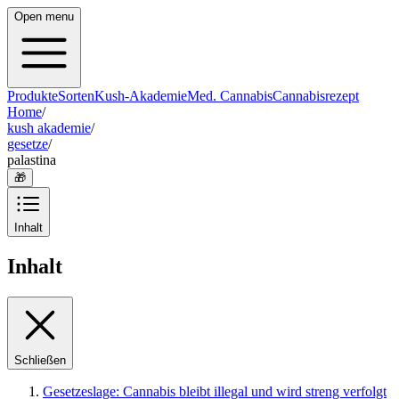
Open menu
Produkte
Sorten
Kush-Akademie
Med. Cannabis
Cannabisrezept
Home
/
kush akademie
/
gesetze
/
palastina
🎁
Inhalt
Inhalt
Schließen
Gesetzeslage: Cannabis bleibt illegal und wird streng verfolgt