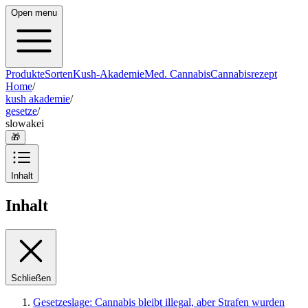
Open menu
Produkte
Sorten
Kush-Akademie
Med. Cannabis
Cannabisrezept
Home
/
kush akademie
/
gesetze
/
slowakei
🎁
Inhalt
Inhalt
Schließen
Gesetzeslage: Cannabis bleibt illegal, aber Strafen wurden