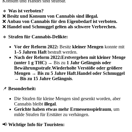
Konsum und Handel sind strafbar.
🔹
Was ist verboten?
❌
Besitz und Konsum von Cannabis sind illegal.
❌
Anbau von Cannabis für den Eigenbedarf ist verboten.
❌
Handel und Schmuggel gelten als schwere Verbrechen.
🔹
Strafen für Cannabis-Delikte:
Vor der Reform 2022:
Besitz
kleiner Mengen
konnte mit
1–5 Jahren Haft
bestraft werden.
Nach der Reform 2022:Erstvergehen mit kleiner Menge
(unter 1 g THC)
→ Bis zu
1 Jahr Gefängnis oder
Bewährungsstrafe
.
Wiederholte Verstöße oder größere
Mengen
→
Bis zu 5 Jahre Haft
.
Handel oder Schmuggel
→
Bis zu 15 Jahre Gefängnis
.
📌
Besonderheit:
Die Strafen für kleine Mengen sind gesenkt worden, aber
Cannabis bleibt
illegal
.
Gerichte haben etwas mehr Ermessensspielraum
, um
milde Strafen für Ersttäter zu verhängen.
📢
Wichtige Info für Touristen: