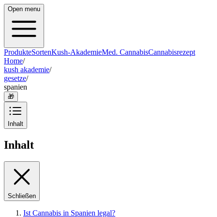
Open menu
Produkte
Sorten
Kush-Akademie
Med. Cannabis
Cannabisrezept
Home
/
kush akademie
/
gesetze
/
spanien
🎁
Inhalt
Inhalt
Schließen
Ist Cannabis in Spanien legal?