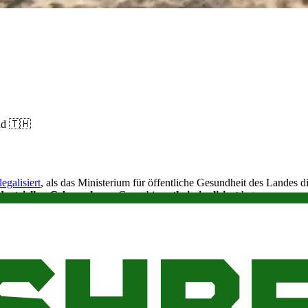
nd 🇹🇭
egalisiert
, als das Ministerium für öffentliche Gesundheit des Landes 
dustriellen Gebrauch
von Cannabis
entkriminalisiert
hat.
hes) Cannabis rauchen?
en, und Cannabis-Extrakte sind illegal, wenn sie einen THC-Gehalt von