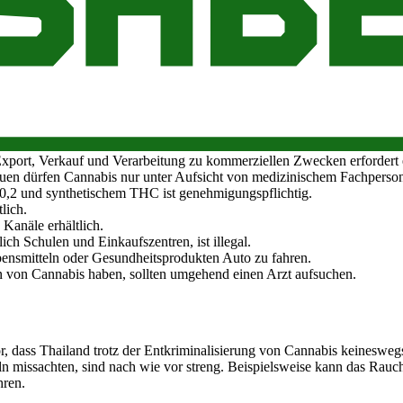
anzubauen. Man muss lediglich den Anbau registrieren und bestätigen, 
und nach Thailand für persönliche Zwecke ist nicht erlaubt.
Registrierung in der
"PLOOK GANJA"-Anwendung
der Lebensmittel
ort, Verkauf und Verarbeitung zu kommerziellen Zwecken erfordert e
auen dürfen Cannabis nur unter Aufsicht von medizinischem Fachperso
0,2 und synthetischem THC ist genehmigungspflichtig.
lich.
Kanäle erhältlich.
ch Schulen und Einkaufszentren, ist illegal.
ensmitteln oder Gesundheitsprodukten Auto zu fahren.
en von Cannabis haben, sollten umgehend einen Arzt aufsuchen.
, dass Thailand trotz der Entkriminalisierung von Cannabis keineswe
eln missachten, sind nach wie vor streng. Beispielsweise kann das Rauc
hren.