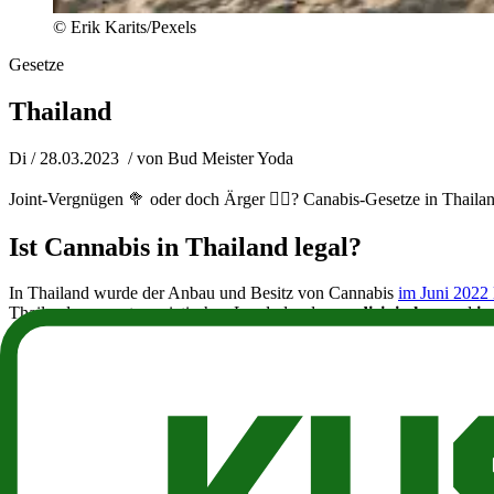
© Erik Karits/Pexels
Gesetze
Thailand
Di / 28.03.2023
/ von
Bud Meister Yoda
Joint-Vergnügen 🥦 oder doch Ärger 👮‍♂️? Canabis-Gesetze in Thaila
Ist Cannabis in Thailand legal?
In Thailand wurde der Anbau und Besitz von Cannabis
im Juni 2022 l
Thailand zum ersten asiatischen Land, das den
medizinischen
und
in
Darf ich in der Öffentlichkeit (medizinisc
Das Rauchen von Joints in der Öffentlichkeit bleibt weiterhin verbot
Ist der Eigenanbau in Thailand erlaubt?