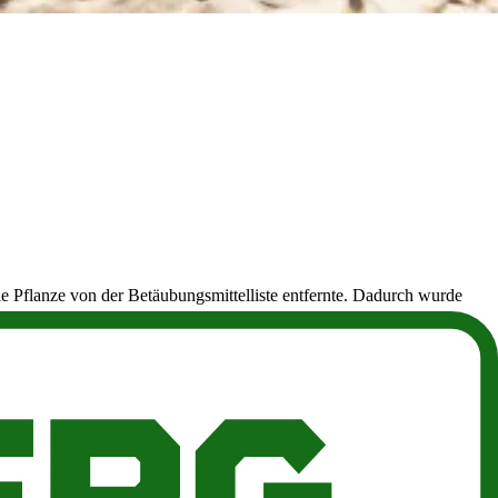
die Pflanze von der Betäubungsmittelliste entfernte. Dadurch wurde
 mehr als 0,2 Prozent aufweisen.