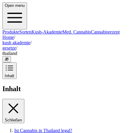
Open menu
Produkte
Sorten
Kush-Akademie
Med. Cannabis
Cannabisrezept
Home
/
kush akademie
/
gesetze
/
thailand
🎁
Inhalt
Inhalt
Schließen
Ist Cannabis in Thailand legal?