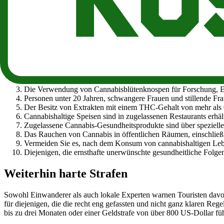
In Thailand ist es erlaubt, eine Cannabis-Pflanze im eigenen Garten 
Cannabis für Touristen
10 Dinge, die Touristen über Cannabis in Thailand wissen müssen:
Das Mitführen von Samen oder Teilen der Cannabispflanze von 
Der Anbau von Cannabis ist legal (für Staatsbürger), aber eine 
erforderlich.
Die Verwendung von Cannabisblütenknospen für Forschung, Exp
Personen unter 20 Jahren, schwangere Frauen und stillende Fr
Der Besitz von Extrakten mit einem THC-Gehalt von mehr als 
Cannabishaltige Speisen sind in zugelassenen Restaurants erhält
Zugelassene Cannabis-Gesundheitsprodukte sind über spezielle 
Das Rauchen von Cannabis in öffentlichen Räumen, einschließli
Vermeiden Sie es, nach dem Konsum von cannabishaltigen Leb
Diejenigen, die ernsthafte unerwünschte gesundheitliche Folg
Weiterhin harte Strafen
Sowohl Einwanderer als auch lokale Experten warnen Touristen davor
für diejenigen, die die recht eng gefassten und nicht ganz klaren Reg
bis zu drei Monaten oder einer Geldstrafe von über 800 US-Dollar fü