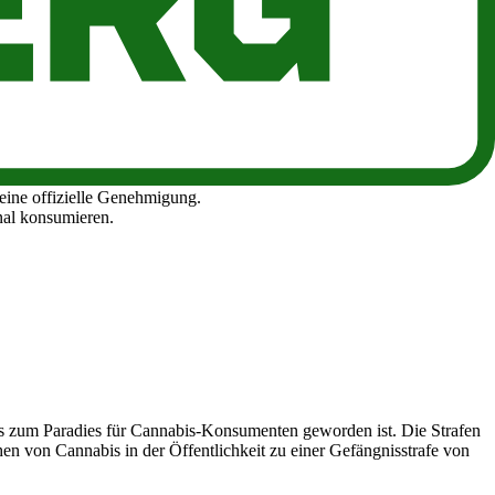
dass die Ernte ausschließlich für medizinische Zwecke verwendet wird.
- und Drogenbehörde oder über die
Website
der Regierung ist
ine offizielle Genehmigung.
nal konsumieren.
gs zum Paradies für Cannabis-Konsumenten geworden ist. Die Strafen
hen von Cannabis in der Öffentlichkeit zu einer Gefängnisstrafe von