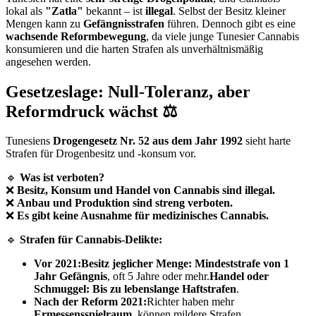
lokal als
"Zatla"
bekannt – ist
illegal
. Selbst der Besitz kleiner
Mengen kann zu
Gefängnisstrafen
führen. Dennoch gibt es eine
wachsende Reformbewegung
, da viele junge Tunesier Cannabis
konsumieren und die harten Strafen als unverhältnismäßig
angesehen werden.
Gesetzeslage: Null-Toleranz, aber
Reformdruck wächst ⚖️
Tunesiens
Drogengesetz Nr. 52 aus dem Jahr 1992
sieht harte
Strafen für Drogenbesitz und -konsum vor.
🔹
Was ist verboten?
❌
Besitz, Konsum und Handel von Cannabis sind illegal.
❌
Anbau und Produktion sind streng verboten.
❌
Es gibt keine Ausnahme für medizinisches Cannabis.
🔹
Strafen für Cannabis-Delikte:
Vor 2021:Besitz jeglicher Menge:
Mindeststrafe von 1
Jahr Gefängnis
, oft 5 Jahre oder mehr.
Handel oder
Schmuggel:
Bis zu lebenslange Haftstrafen
.
Nach der Reform 2021:
Richter haben mehr
Ermessensspielraum
, können mildere Strafen