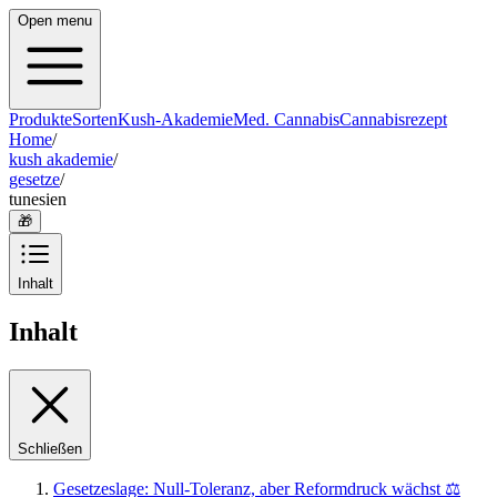
Open menu
Produkte
Sorten
Kush-Akademie
Med. Cannabis
Cannabisrezept
Home
/
kush akademie
/
gesetze
/
tunesien
🎁
Inhalt
Inhalt
Schließen
Gesetzeslage: Null-Toleranz, aber Reformdruck wächst ⚖️