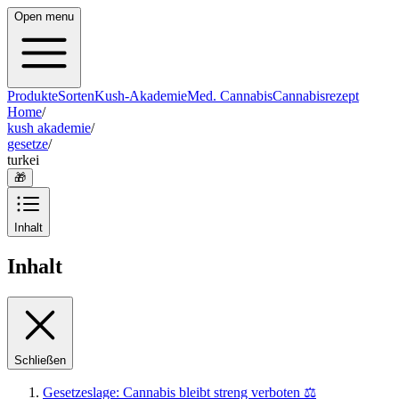
Open menu
Produkte
Sorten
Kush-Akademie
Med. Cannabis
Cannabisrezept
Home
/
kush akademie
/
gesetze
/
turkei
🎁
Inhalt
Inhalt
Schließen
Gesetzeslage: Cannabis bleibt streng verboten ⚖️