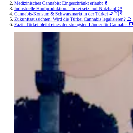
Medizinisches Cannabis: Eingeschränkt erlaubt 💊
Industrielle Hanfproduktion: Türkei setzt auf Nutzhanf 🌱
Cannabis-Konsum & Schwarzmarkt in der Türkei 🚬🇹🇷
Zukunftsaussichten: Wird die Türkei Cannabis legalisieren? 🔮
Fazit: Türkei bleibt eines der strengsten Länder für Cannabis 