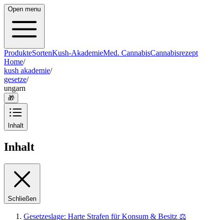
Open menu
Produkte
Sorten
Kush-Akademie
Med. Cannabis
Cannabisrezept
Home
/
kush akademie
/
gesetze
/
ungarn
🎁
Inhalt
Inhalt
Schließen
Gesetzeslage: Harte Strafen für Konsum & Besitz ⚖️