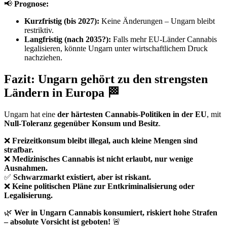
📢
Prognose:
Kurzfristig (bis 2027):
Keine Änderungen – Ungarn bleibt
restriktiv.
Langfristig (nach 2035?):
Falls mehr EU-Länder Cannabis
legalisieren, könnte Ungarn unter wirtschaftlichem Druck
nachziehen.
Fazit: Ungarn gehört zu den strengsten
Ländern in Europa 🏁
Ungarn hat eine
der härtesten Cannabis-Politiken in der EU
, mit
Null-Toleranz gegenüber Konsum und Besitz
.
❌
Freizeitkonsum bleibt illegal, auch kleine Mengen sind
strafbar.
❌
Medizinisches Cannabis ist nicht erlaubt, nur wenige
Ausnahmen.
✅
Schwarzmarkt existiert, aber ist riskant.
❌
Keine politischen Pläne zur Entkriminalisierung oder
Legalisierung.
🌿
Wer in Ungarn Cannabis konsumiert, riskiert hohe Strafen
– absolute Vorsicht ist geboten!
🚨