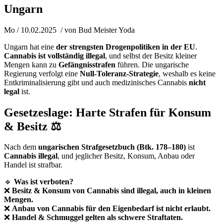
Ungarn
Mo / 10.02.2025
/ von
Bud Meister Yoda
Ungarn hat eine
der strengsten Drogenpolitiken in der EU
.
Cannabis ist vollständig illegal
, und selbst der Besitz kleiner
Mengen kann zu
Gefängnisstrafen
führen. Die ungarische
Regierung verfolgt eine
Null-Toleranz-Strategie
, weshalb es keine
Entkriminalisierung gibt und auch medizinisches Cannabis
nicht
legal
ist.
Gesetzeslage: Harte Strafen für Konsum
& Besitz ⚖️
Nach dem
ungarischen Strafgesetzbuch (Btk. 178–180)
ist
Cannabis illegal
, und jeglicher Besitz, Konsum, Anbau oder
Handel ist strafbar.
🔹
Was ist verboten?
❌
Besitz & Konsum von Cannabis sind illegal, auch in kleinen
Mengen.
❌
Anbau von Cannabis für den Eigenbedarf ist nicht erlaubt.
❌
Handel & Schmuggel gelten als schwere Straftaten.