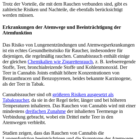
Trotz der Vorteile, die mit dem Rauchen verbunden sind, gibt es
zahlreiche Risiken und Nachteile, die ebenfalls berücksichtigt
werden müssen.
Erkrankungen der Atemwege und Beeinträchtigung der
Atemfunktion
Das Risiko von Lungenentzündungen und Atemwegserkrankungen
ist ein echtes Gesundheitsrisiko für Raucher, insbesondere für
diejenigen, die regelmäßig rauchen. Cannabisrauch enthält einige
der gleichen
Chemikalien wie Zigarettenrauch
, z. B. krebserregende
Stoffe, Teer, bronchialreizende Stoffe und Kohlenmonoxid. Der
Teer in Cannabis Joints enthält höhere Konzentrationen von
Benzanthracen und Benzopyrenen, beides bekannte Karzinogene,
als der Teer in Tabak.
Cannabisraucher sind oft
größeren Risiken ausgesetzt als
Tabakraucher
, da sie in der Regel tiefer, länger und bei höheren
Temperaturen inhalieren. Das Rauchen von Cannabis wird mit einer
mindestens
dreifachen Zunahme
der inhalierten Teermenge in
Verbindung gebracht, wobei ein Drittel mehr Teer in den
Atemwegen verbleibt.
Studien zeigen, dass das Rauchen von Cannabis die
Lungenfunktion beeinträchtigen und die Symptome der Atemwege