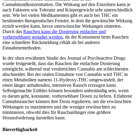
Cannabinoidkonzentration. Die Wirkung auf den Einzelnen kann je
nach Faktoren wie Toleranz und Körpergewicht sehr unterschiedlich
sein. Wie bei vielen Medikamenten gibt es auch bei THC ein
bestimmtes therapeutisches Fenster, in dem die gewünschte Wirkung
erzielt werden kann, bevor unerwünschte Wirkungen eintreten.
Durch das
Rauchen kann die Dosierung einfacher und
vorhersehbarer gestaltet werden
, da der Konsument beim Rauchen
eine schnellere Rückmeldung erhält als bei anderen
Einnahmemethoden.
In der oben erwähnten Studie des Journal of Psychoactive Drugs
wurde festgestellt, dass das Rauchen die einfachste Dosierung
ermöglicht, während oral verabreichtes Cannabis am schlechtesten
abschneidet. Bei der oralen Einnahme von Cannabis wird THC in
einen Metaboliten namens 11-Hydroxy-THC umgewandelt, der
einen länger anhaltenden, intensiven Rausch erzeugen kann.
Selbstgemachte Edibles können besonders unbeständig sein, wenn
es darum geht, konstante, vorhersehbare Dosen zu liefern. Erfahrene
Cannabisraucher können ihre Dosis regulieren, um die erwünschten
Wirkungen zu maximieren und die weniger erwünschten zu
minimieren, obwohl dies für Rauchanfänger eine größere
Herausforderung darstellen kann.
Bioverfügbarkeit