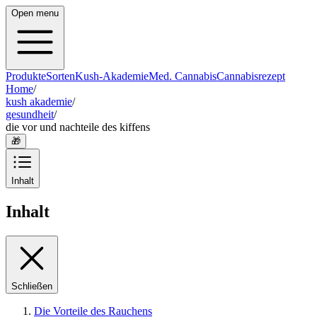
Open menu
Produkte
Sorten
Kush-Akademie
Med. Cannabis
Cannabisrezept
Home
/
kush akademie
/
gesundheit
/
die vor und nachteile des kiffens
🎁
Inhalt
Inhalt
Schließen
Die Vorteile des Rauchens