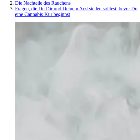
Die Nachteile des Rauchens
Fragen, die Du Dir und Deinem Arzt stellen solltest, bevor Du
eine Cannabis-Kur beginnst