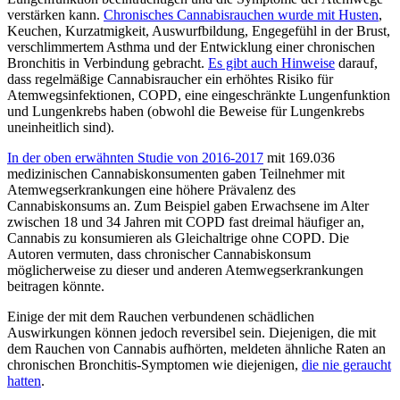
verstärken kann.
Chronisches Cannabisrauchen wurde mit Husten
,
Keuchen, Kurzatmigkeit, Auswurfbildung, Engegefühl in der Brust,
verschlimmertem Asthma und der Entwicklung einer chronischen
Bronchitis in Verbindung gebracht.
Es gibt auch Hinweise
darauf,
dass regelmäßige Cannabisraucher ein erhöhtes Risiko für
Atemwegsinfektionen, COPD, eine eingeschränkte Lungenfunktion
und Lungenkrebs haben (obwohl die Beweise für Lungenkrebs
uneinheitlich sind).
In der oben erwähnten Studie von 2016-2017
mit 169.036
medizinischen Cannabiskonsumenten gaben Teilnehmer mit
Atemwegserkrankungen eine höhere Prävalenz des
Cannabiskonsums an. Zum Beispiel gaben Erwachsene im Alter
zwischen 18 und 34 Jahren mit COPD fast dreimal häufiger an,
Cannabis zu konsumieren als Gleichaltrige ohne COPD. Die
Autoren vermuten, dass chronischer Cannabiskonsum
möglicherweise zu dieser und anderen Atemwegserkrankungen
beitragen könnte.
Einige der mit dem Rauchen verbundenen schädlichen
Auswirkungen können jedoch reversibel sein. Diejenigen, die mit
dem Rauchen von Cannabis aufhörten, meldeten ähnliche Raten an
chronischen Bronchitis-Symptomen wie diejenigen,
die nie geraucht
hatten
.