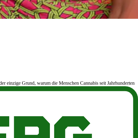
 der einzige Grund, warum die Menschen Cannabis seit Jahrhunderten
ide und ihre Nebenprodukte im Körper nachweisbar bleiben und in
ol konzentrieren, das berauschende Cannabinoid, das für die
 vor gesetzlich verboten ist, werden Cannabis-Drogentests häufig