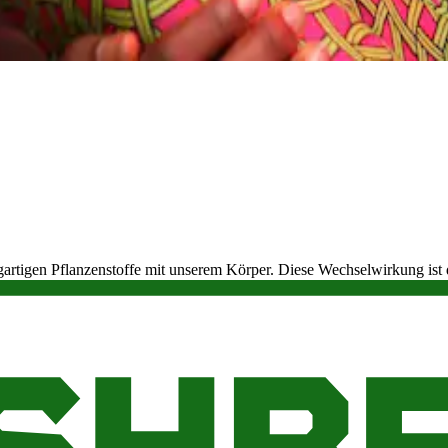
gartigen Pflanzenstoffe mit unserem Körper. Diese Wechselwirkung ist
rholung nutzen. Diese Wechselwirkung erklärt auch, warum Cannabino
r?" müssen wir uns zunächst auf THC oder Delta-9-Tetrahydrocannabin
gen sind ebenfalls vorhanden. Da THC in Deutschland jedoch nach wie
ntersucht, die beim Abbau von THC im Körper entstehen.