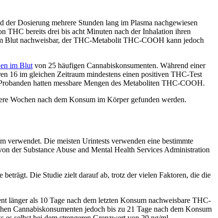
nd der Dosierung mehrere Stunden lang im Plasma nachgewiesen
n THC bereits drei bis acht Minuten nach der Inhalation ihren
ng im Blut nachweisbar, der THC-Metabolit THC-COOH kann jedoch
en im Blut
von 25 häufigen Cannabiskonsumenten. Während einer
en 16 im gleichen Zeitraum mindestens einen positiven THC-Test
le Probanden hatten messbare Mengen des Metaboliten THC-COOH.
ehrere Wochen nach dem Konsum im Körper gefunden werden.
um verwendet. Die meisten Urintests verwenden eine bestimmte
von der Substance Abuse and Mental Health Services Administration
trägt. Die Studie zielt darauf ab, trotz der vielen Faktoren, die die
ment länger als 10 Tage nach dem letzten Konsum nachweisbare THC-
onischen Cannabiskonsumenten jedoch bis zu 21 Tage nach dem Konsum
ss es selbst bei dem strengeren Grenzwert von 20 ng/ml