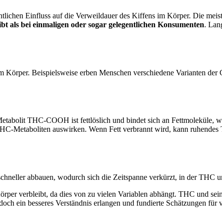
lichen Einfluss auf die Verweildauer des Kiffens im Körper. Die me
bt als bei einmaligen oder sogar gelegentlichen Konsumenten
. Lan
 im Körper. Beispielsweise erben Menschen verschiedene Varianten d
 Metabolit THC-COOH ist fettlöslich und bindet sich an Fettmoleküle, 
HC-Metaboliten auswirken. Wenn Fett verbrannt wird, kann ruhendes T
hneller abbauen, wodurch sich die Zeitspanne verkürzt, in der THC u
Körper verbleibt, da dies von zu vielen Variablen abhängt. THC und se
och ein besseres Verständnis erlangen und fundierte Schätzungen für