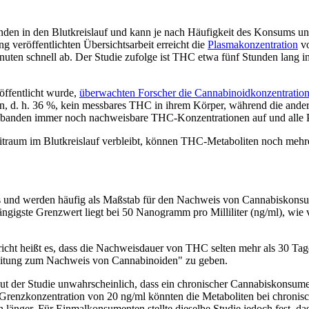
den in den Blutkreislauf und kann je nach Häufigkeit des Konsums u
g veröffentlichten Übersichtsarbeit erreicht die
Plasmakonzentration
vo
inuten schnell ab. Der Studie zufolge ist THC etwa fünf Stunden la
röffentlicht wurde,
überwachten Forscher die Cannabinoidkonzentration
 d. h. 36 %, kein messbares THC in ihrem Körper, während die ander
Probanden immer noch nachweisbare THC-Konzentrationen auf und al
eitraum im Blutkreislauf verbleibt, können THC-Metaboliten noch m
sts und werden häufig als Maßstab für den Nachweis von Cannabiskons
igste Grenzwert liegt bei 50 Nanogramm pro Milliliter (ng/ml), wie 
cht heißt es, dass die Nachweisdauer von THC selten mehr als 30 Tage be
leitung zum Nachweis von Cannabinoiden" zu geben.
ut der Studie unwahrscheinlich, dass ein chronischer Cannabiskonsu
ren Grenzkonzentration von 20 ng/ml könnten die Metaboliten bei chr
länger. Für Einmalkonsumenten stellte dieselbe Studie jedoch fest, da