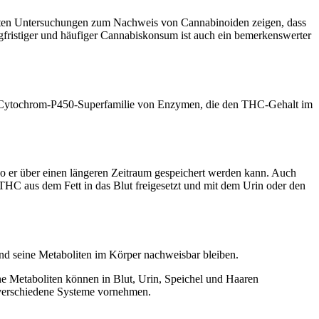
isten Untersuchungen zum Nachweis von Cannabinoiden zeigen, dass
gfristiger und häufiger Cannabiskonsum ist auch ein bemerkenswerter
er Cytochrom-P450-Superfamilie von Enzymen, die den THC-Gehalt im
wo er über einen längeren Zeitraum gespeichert werden kann. Auch
HC aus dem Fett in das Blut freigesetzt und mit dem Urin oder den
nd seine Metaboliten im Körper nachweisbar bleiben.
ine Metaboliten können in Blut, Urin, Speichel und Haaren
 verschiedene Systeme vornehmen.