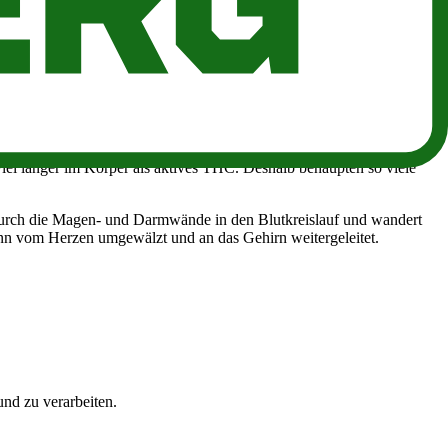
durchläuft und mit ihm interagiert.
um Herzen transportiert und durch den Körper gepumpt, wo es sich an
munsystem bindet. Diese Rezeptoren sind Teil des
 Vorhandensein von Cannabis im Körper nachzuweisen, suchen die
viel länger im Körper als aktives THC. Deshalb behaupten so viele
 durch die Magen- und Darmwände in den Blutkreislauf und wandert
nn vom Herzen umgewälzt und an das Gehirn weitergeleitet.
nd zu verarbeiten.