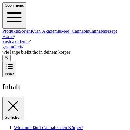
Open menu
Produkte
Sorten
Kush-Akademie
Med. Cannabis
Cannabisrezept
Home
/
kush akademie
/
gesundheit
/
wie lange bleibt thc in deinem korper
🎁
Inhalt
Inhalt
Schließen
Wie durchläuft Cannabis den Körper?