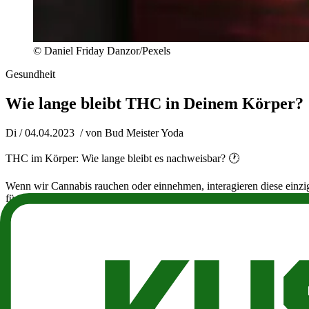
© Daniel Friday Danzor/Pexels
Gesundheit
Wie lange bleibt THC in Deinem Körper?
Di / 04.04.2023
/ von
Bud Meister Yoda
THC im Körper: Wie lange bleibt es nachweisbar? 🕐
Wenn wir Cannabis rauchen oder einnehmen, interagieren diese einzi
für religiöse Zwecke, zur Entspannung, Schmerzlinderung und zur E
vielen Fällen noch lange nach dem Abklingen des Rausches wirken.
Bei der Beantwortung der Frage "Wie lange bleibt Cannabis im Körpe
euphorisierende Wirkung von "Stoned" bekannt ist. Andere Verbindun
ausschließlich auf THC und THC-Metaboliten oder Nebenprodukte u
Wie durchläuft Cannabis den Körper?