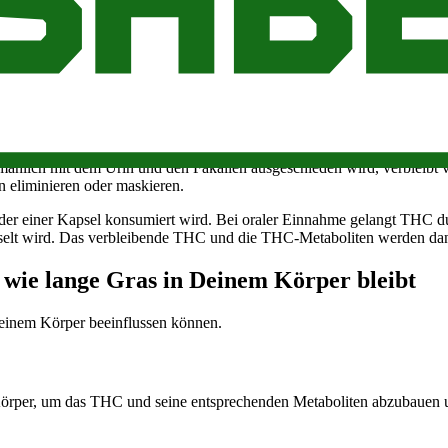
iben kann, ist es wichtig zu wissen, wie THC den menschlichen Körper 
nge in den Blutkreislauf. Von dort wird es im Blutkreislauf direkt z
len Nervensystem sowie an die CB2-Rezeptoren in der Milz und im Im
ich durch die Leber geleitet und in Metaboliten aufgespalten. Um das
ns 11-nor-9-Carboxy-THC oder THC-COOH.
lmählich mit dem Urin und den Fäkalien ausgeschieden wird, verbleibt 
n eliminieren oder maskieren.
 oder einer Kapsel konsumiert wird. Bei oraler Einnahme gelangt THC
echselt wird. Das verbleibende THC und die THC-Metaboliten werden da
, wie lange Gras in Deinem Körper bleibt
Deinem Körper beeinflussen können.
Körper, um das THC und seine entsprechenden Metaboliten abzubauen u