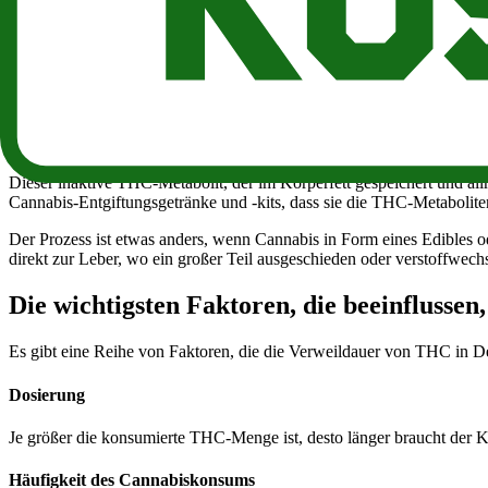
Um vollständig zu verstehen, wie lange Gras in Deinem Körper verble
Wenn Cannabis geraucht oder verdampft wird, gelangt THC über die Lu
die CB1-Rezeptoren im Gehirn, in bestimmten Organen und im zentra
Endocannabinoid-Systems.
Während das Blut durch den Körper zirkuliert, wird THC kontinuierl
meisten Drogenscreening-Methoden nach einem Metaboliten name
Dieser inaktive THC-Metabolit, der im Körperfett gespeichert und al
Cannabis-Entgiftungsgetränke und -kits, dass sie die THC-Metabolite
Der Prozess ist etwas anders, wenn Cannabis in Form eines Edibles
direkt zur Leber, wo ein großer Teil ausgeschieden oder verstoffw
Die wichtigsten Faktoren, die beeinflussen
Es gibt eine Reihe von Faktoren, die die Verweildauer von THC in 
Dosierung
Je größer die konsumierte THC-Menge ist, desto länger braucht der 
Häufigkeit des Cannabiskonsums