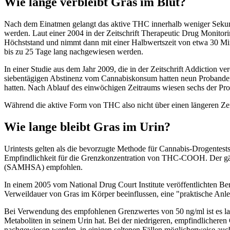
Wie lange verbleibt Gras im Blut?
Nach dem Einatmen gelangt das aktive THC innerhalb weniger Sekun
werden. Laut einer 2004 in der Zeitschrift Therapeutic Drug Monitorin
Höchststand und nimmt dann mit einer Halbwertszeit von etwa 30 M
bis zu 25 Tage lang nachgewiesen werden.
In einer Studie aus dem Jahr 2009, die in der Zeitschrift Addiction ve
siebentägigen Abstinenz vom Cannabiskonsum hatten neun Probanden,
hatten. Nach Ablauf des einwöchigen Zeitraums wiesen sechs der 
Während die aktive Form von THC also nicht über einen längeren Z
Wie lange bleibt Gras im Urin?
Urintests gelten als die bevorzugte Methode für Cannabis-Drogente
Empfindlichkeit für die Grenzkonzentration von THC-COOH. Der gäng
(SAMHSA) empfohlen.
In einem 2005 vom National Drug Court Institute veröffentlichten Beri
Verweildauer von Gras im Körper beeinflussen, eine "praktische An
Bei Verwendung des empfohlenen Grenzwertes von 50 ng/ml ist es la
Metaboliten in seinem Urin hat. Bei der niedrigeren, empfindliche
nachgewiesen werden, in einigen seltenen Fällen möglicherweise auch 