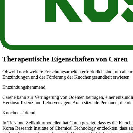
dass sich das zitrusartige Element im Duft von Caren auch auf sei
in Salaten oder als Aufguss in Tee oder Mineralwasser genossen we
Cologne aufgesprüht haben. Jedes Zitrusschalenöl, das Sie sich vors
Caren als potenzieller Reizstoff
Caren ist als Reizstoff viel gründlicher untersucht worden als als me
Exposition gegenüber Carne reizt auch die Haut und die Augen und 
Therapeutische Eigenschaften von Caren
Obwohl noch weitere Forschungsarbeiten erforderlich sind, um alle m
Entzündungen und der Förderung der Knochengesundheit erwiesen.
Entzündungshemmend
Carene kann zur Verringerung von Ödemen beitragen, einer entzündlic
Herzinsuffizienz und Leberversagen. Auch sitzende Personen, die nic
Knochenstärkend
In Tier- und Zellkulturmodellen hat Caren gezeigt, dass es die Knoch
Korea Research Institute of Chemical Technology entdeckten, dass s