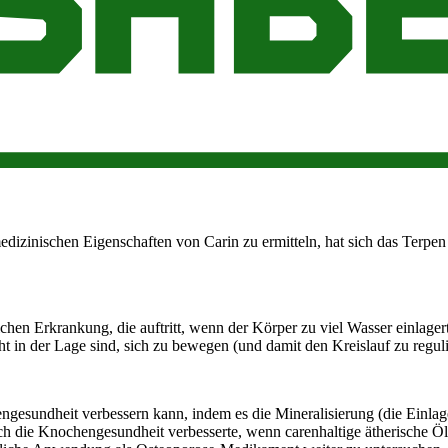
nen Geschmack ausdehnt, den manche als nach frischer Ananas schmec
rden. Wahrscheinlich haben Sie auch schon einmal den süßen Duft von
tellen können, von Mandarine bis Kumquat, enthält wahrscheinlich auc
dizinische Substanz. Als Bestandteil von Holzstaub in der Industrie hat
kann zu chronischen Lungenschäden führen.
edizinischen Eigenschaften von Carin zu ermitteln, hat sich das Terpe
hen Erkrankung, die auftritt, wenn der Körper zu viel Wasser einlagert
ht in der Lage sind, sich zu bewegen (und damit den Kreislauf zu regu
engesundheit verbessern kann, indem es die Mineralisierung (die Einla
ich die Knochengesundheit verbesserte, wenn carenhaltige ätherische Ö