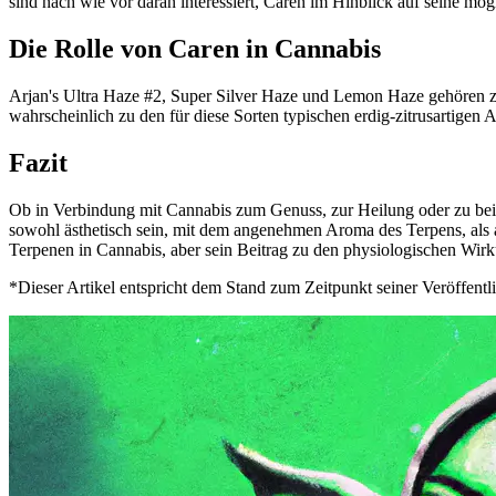
sind nach wie vor daran interessiert, Caren im Hinblick auf seine 
Die Rolle von Caren in Cannabis
Arjan's Ultra Haze #2, Super Silver Haze und Lemon Haze gehören zu 
wahrscheinlich zu den für diese Sorten typischen erdig-zitrusartige
Fazit
Ob in Verbindung mit Cannabis zum Genuss, zur Heilung oder zu beid
sowohl ästhetisch sein, mit dem angenehmen Aroma des Terpens, als 
Terpenen in Cannabis, aber sein Beitrag zu den physiologischen Wir
*Dieser Artikel entspricht dem Stand zum Zeitpunkt seiner Veröffentl