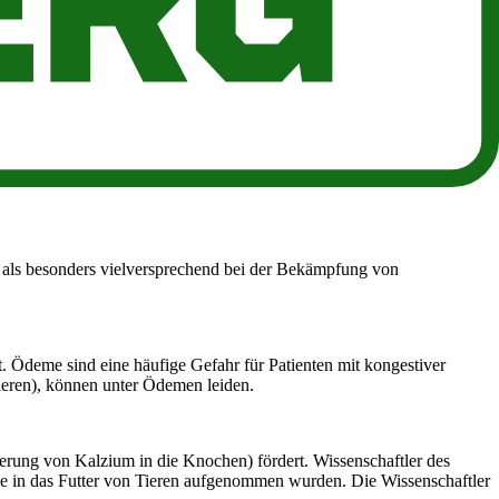
kend beschreiben. Als Geschmacksverstärker können Kardenmischungen
 Caren wahrgenommen, wenn Sie ein Zitrusparfüm oder ein Eau de
h eine gesunde Dosis Caren.
 sich gezeigt, dass Carne eine Lungenentzündung verursacht. Eine hohe
n als besonders vielversprechend bei der Bekämpfung von
. Ödeme sind eine häufige Gefahr für Patienten mit kongestiver
lieren), können unter Ödemen leiden.
gerung von Kalzium in die Knochen) fördert. Wissenschaftler des
le in das Futter von Tieren aufgenommen wurden. Die Wissenschaftler