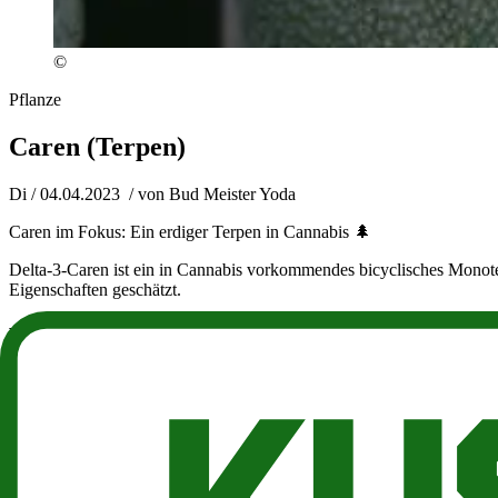
©
Pflanze
Caren (Terpen)
Di / 04.04.2023
/ von
Bud Meister Yoda
Caren im Fokus: Ein erdiger Terpen in Cannabis 🌲
Delta-3-Caren ist ein in Cannabis vorkommendes bicyclisches Monot
Eigenschaften geschätzt.
Was ist Caren?
Caren kommt natürlich in Terpentin, Rosmarin und Zedernholz vor u
Obwohl sein Vorkommen in diesen Produkten sowie in Cannabis weitge
Carene im täglichen Leben
Es ist gut möglich, dass Sie Caren bereits am Frühstückstisch kennen