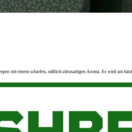
erpen mit einem scharfen, süßlich-zitrusartigen Aroma. Es wird am 
nd wird als Rohstoff für verschiedene Körperpflegeprodukte verwend
hend vorteilhaft zu sein scheint, kann eine übermäßige Exposition g
gelernt haben. Das Terpen findet sich in den beliebten morgendlichen G