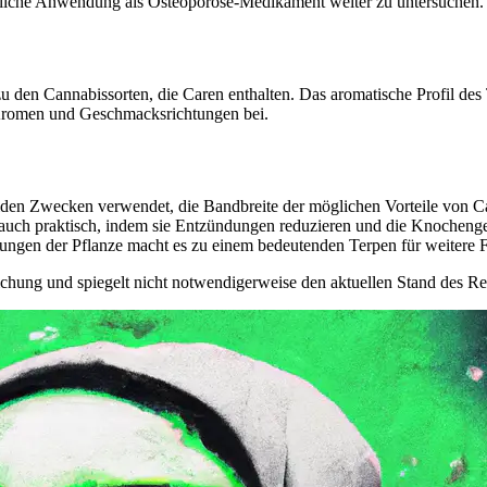
mögliche Anwendung als Osteoporose-Medikament weiter zu untersuchen.
den Cannabissorten, die Caren enthalten. Das aromatische Profil des T
n Aromen und Geschmacksrichtungen bei.
en Zwecken verwendet, die Bandbreite der möglichen Vorteile von Caren
auch praktisch, indem sie Entzündungen reduzieren und die Knochenges
kungen der Pflanze macht es zu einem bedeutenden Terpen für weitere 
ichung und spiegelt nicht notwendigerweise den aktuellen Stand des Re