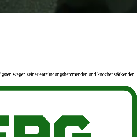
häufigsten wegen seiner entzündungshemmenden und knochenstärkenden
et. Dazu gehören Kosmetika, Parfüms und Aromatherapieprodukte.
egenüber Caren die Haut, die Augen und die Lunge reizen.
rundnahrungsmitteln Orangensaft und Grapefruitsaft. Das liegt daran,