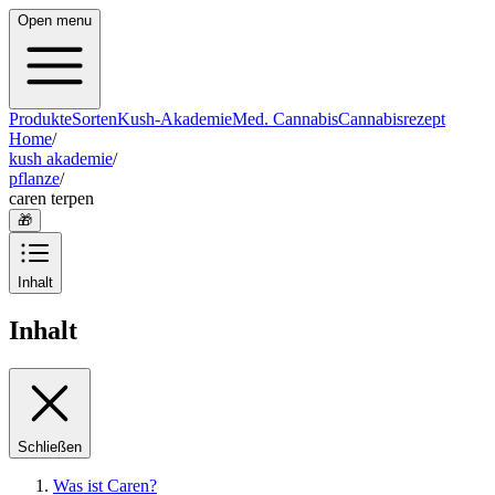
Open menu
Produkte
Sorten
Kush-Akademie
Med. Cannabis
Cannabisrezept
Home
/
kush akademie
/
pflanze
/
caren terpen
🎁
Inhalt
Inhalt
Schließen
Was ist Caren?