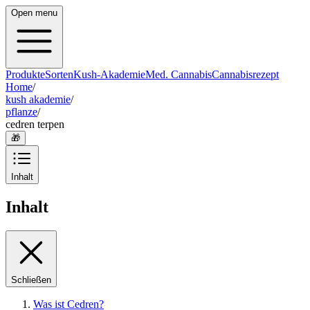
Open menu
Produkte
Sorten
Kush-Akademie
Med. Cannabis
Cannabisrezept
Home
/
kush akademie
/
pflanze
/
cedren terpen
🎁
Inhalt
Inhalt
Schließen
Was ist Cedren?