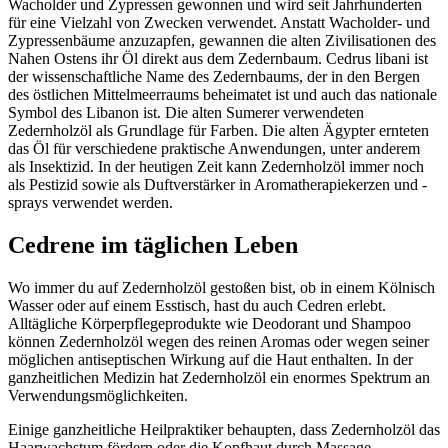
Wacholder und Zypressen gewonnen und wird seit Jahrhunderten
für eine Vielzahl von Zwecken verwendet. Anstatt Wacholder- und
Zypressenbäume anzuzapfen, gewannen die alten Zivilisationen des
Nahen Ostens ihr Öl direkt aus dem Zedernbaum. Cedrus libani ist
der wissenschaftliche Name des Zedernbaums, der in den Bergen
des östlichen Mittelmeerraums beheimatet ist und auch das nationale
Symbol des Libanon ist. Die alten Sumerer verwendeten
Zedernholzöl als Grundlage für Farben. Die alten Ägypter ernteten
das Öl für verschiedene praktische Anwendungen, unter anderem
als Insektizid. In der heutigen Zeit kann Zedernholzöl immer noch
als Pestizid sowie als Duftverstärker in Aromatherapiekerzen und -
sprays verwendet werden.
Cedrene im täglichen Leben
Wo immer du auf Zedernholzöl gestoßen bist, ob in einem Kölnisch
Wasser oder auf einem Esstisch, hast du auch Cedren erlebt.
Alltägliche Körperpflegeprodukte wie Deodorant und Shampoo
können Zedernholzöl wegen des reinen Aromas oder wegen seiner
möglichen antiseptischen Wirkung auf die Haut enthalten. In der
ganzheitlichen Medizin hat Zedernholzöl ein enormes Spektrum an
Verwendungsmöglichkeiten.
Einige ganzheitliche Heilpraktiker behaupten, dass Zedernholzöl das
Haarwachstum fördern oder die Kopfhaut durch Massage