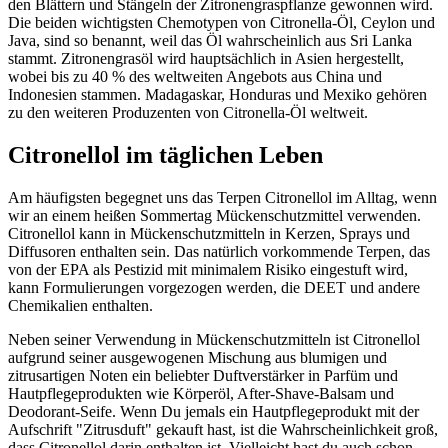
den Blättern und Stängeln der Zitronengraspflanze gewonnen wird.
Die beiden wichtigsten Chemotypen von Citronella-Öl, Ceylon und
Java, sind so benannt, weil das Öl wahrscheinlich aus Sri Lanka
stammt. Zitronengrasöl wird hauptsächlich in Asien hergestellt,
wobei bis zu 40 % des weltweiten Angebots aus China und
Indonesien stammen. Madagaskar, Honduras und Mexiko gehören
zu den weiteren Produzenten von Citronella-Öl weltweit.
Citronellol im täglichen Leben
Am häufigsten begegnet uns das Terpen Citronellol im Alltag, wenn
wir an einem heißen Sommertag Mückenschutzmittel verwenden.
Citronellol kann in Mückenschutzmitteln in Kerzen, Sprays und
Diffusoren enthalten sein. Das natürlich vorkommende Terpen, das
von der EPA als Pestizid mit minimalem Risiko eingestuft wird,
kann Formulierungen vorgezogen werden, die DEET und andere
Chemikalien enthalten.
Neben seiner Verwendung in Mückenschutzmitteln ist Citronellol
aufgrund seiner ausgewogenen Mischung aus blumigen und
zitrusartigen Noten ein beliebter Duftverstärker in Parfüm und
Hautpflegeprodukten wie Körperöl, After-Shave-Balsam und
Deodorant-Seife. Wenn Du jemals ein Hautpflegeprodukt mit der
Aufschrift "Zitrusduft" gekauft hast, ist die Wahrscheinlichkeit groß,
dass Citronellol darin enthalten ist. Vielleicht hast du auch schon