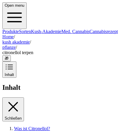
Open menu
Produkte
Sorten
Kush-Akademie
Med. Cannabis
Cannabisrezept
Home
/
kush akademie
/
pflanze
/
citronellol terpen
🎁
Inhalt
Inhalt
Schließen
Was ist Citronellol?