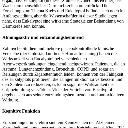
ergab, dass Eukalyptol (in dieser Studie als Cineol bezeichnet) das
Wachstum menschlicher Darmkrebszellen unterdrückt. Die
Forschung zum Thema Krebs und Eukalyptol befindet sich noch im
Anfangsstadium, aber die Wissenschaftler in dieser Studie legen
nahe, dass Eukalyptol eine wirksame Strategie zur Behandlung von
Darmkrebs sein könnte.
Atmungsaktiv und entzündungshemmend
Zahlreiche Studien und mehrere placebokontrollierte klinische
Versuche (der Goldstandard in der Humanforschung) haben die
Wirksamkeit von Eucalyptol bei verschiedenen
Atemwegserkrankungen eingehend nachgewiesen. Patienten, die an
Asthma, Lungenentzündung, Bronchitis, COPD und sogar an
Reizungen durch Zigarettenrauch leiden, können von der Fähigkeit
des Eukalyptols profitieren, die Lungenfunktion zu verbessern und
den Schleim zu reduzieren; es kann sogar die Wirksamkeit der
Grippeimpfung verstärken. Viele der Vorteile von Eucalyptol
ergeben sich aus seiner entzündungshemmenden und antioxidativen
Wirkung.
Kognitive Funktion
Entzündungen im Gehirn sind ein Kennzeichen der Alzheimer-
Krankheit und tragen wesentlich zu ihrer Entstehung bei. Eine 2014