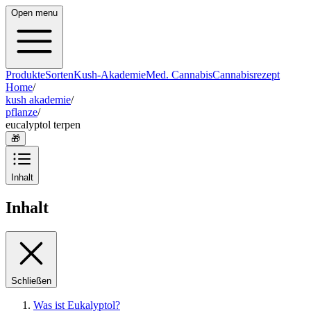
Open menu
Produkte
Sorten
Kush-Akademie
Med. Cannabis
Cannabisrezept
Home
/
kush akademie
/
pflanze
/
eucalyptol terpen
🎁
Inhalt
Inhalt
Schließen
Was ist Eukalyptol?