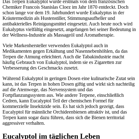
Das Terpen Eukalyptol wurde erstmals von dem französischen
Chemiker Francois Stanislas Cloez im Jahr 1870 entdeckt. Doch
schon lange vor dem 19. Jahrhundert wurde Eukalyptus in der
Kräutermedizin als Hustenstiller, Stimmungsaufheller und
antibakterielles Reinigungsmittel eingesetzt. Auch heute noch wird
Eukalyptus vielfältig eingesetzt, angefangen bei seiner Bedeutung in
der Wellness-Industrie als Massageöl und Aromatherapie.
Viele Markenhersteller verwenden Eukalyptol auch in
Medikamenten gegen Erkältung und Nasennebenhöhlen, da das
Terpen die Atmung erleichtert. Auch die Tabakindustrie macht
häufig Gebrauch von Eukalyptol, indem sie es Zigaretten zur
Verbesserung des Geschmacks zusetzt.
Während Eukalyptol in geringen Dosen eine kulinarische Zutat sein
kann, ist das Terpen in hohen Dosen giftig und wirkt sich nachteilig
auf die Atemwege, das Nervensystem und das
Fortpflanzungssystem aus. Wie andere Terpene, einschließlich
Cedren, kann Eucalyptol Teil der chemischen Formel für
kommerzielle Insektizide sein. Es hat sich jedoch gezeigt, dass
Eucalyptol für männliche Orchideenbienen attraktiv ist, und das
Terpen kann sogar dazu führen, dass sich die Bienen territorial
aggressiver verhalten.
Eucalyptol im täglichen Leben