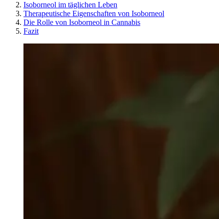
Isoborneol im täglichen Leben
Therapeutische Eigenschaften von Isoborneol
Die Rolle von Isoborneol in Cannabis
Fazit