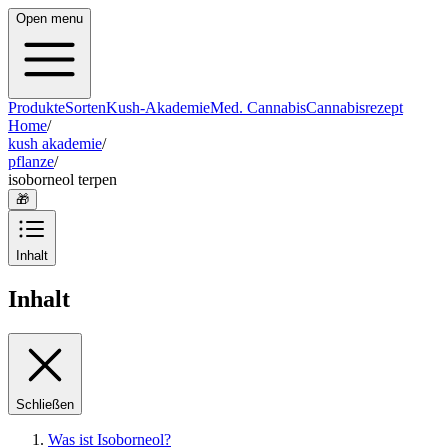
Open menu
Produkte
Sorten
Kush-Akademie
Med. Cannabis
Cannabisrezept
Home
/
kush akademie
/
pflanze
/
isoborneol terpen
🎁
Inhalt
Inhalt
Schließen
Was ist Isoborneol?