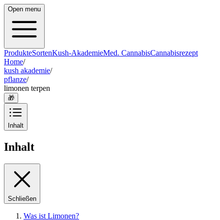
Open menu
Produkte
Sorten
Kush-Akademie
Med. Cannabis
Cannabisrezept
Home
/
kush akademie
/
pflanze
/
limonen terpen
🎁
Inhalt
Inhalt
Schließen
Was ist Limonen?