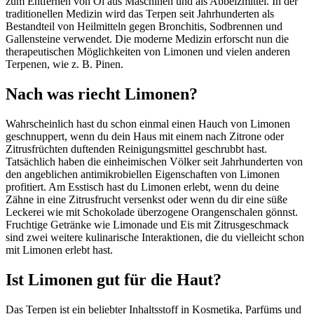
zum Entfernen von Öl aus Maschinen und als Abbeizmittel. In der
traditionellen Medizin wird das Terpen seit Jahrhunderten als
Bestandteil von Heilmitteln gegen Bronchitis, Sodbrennen und
Gallensteine verwendet. Die moderne Medizin erforscht nun die
therapeutischen Möglichkeiten von Limonen und vielen anderen
Terpenen, wie z. B. Pinen.
Nach was riecht Limonen?
Wahrscheinlich hast du schon einmal einen Hauch von Limonen
geschnuppert, wenn du dein Haus mit einem nach Zitrone oder
Zitrusfrüchten duftenden Reinigungsmittel geschrubbt hast.
Tatsächlich haben die einheimischen Völker seit Jahrhunderten von
den angeblichen antimikrobiellen Eigenschaften von Limonen
profitiert. Am Esstisch hast du Limonen erlebt, wenn du deine
Zähne in eine Zitrusfrucht versenkst oder wenn du dir eine süße
Leckerei wie mit Schokolade überzogene Orangenschalen gönnst.
Fruchtige Getränke wie Limonade und Eis mit Zitrusgeschmack
sind zwei weitere kulinarische Interaktionen, die du vielleicht schon
mit Limonen erlebt hast.
Ist Limonen gut für die Haut?
Das Terpen ist ein beliebter Inhaltsstoff in Kosmetika, Parfüms und