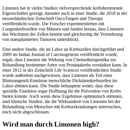
Limonen hat in vielen Studien vielversprechende krebshemmende
Eigenschaften gezeigt, darunter auch in einer Studie, die 2018 in der
neuseeländischen Zeitschrift OncoTargets and Therapy
veröffentlicht wurde. Die Forscher experimentierten mit
Lungenkrebszellen von Mäusen und fanden heraus, dass Limonen
das Wachstum der Zellen hemmt und gleichzeitig die Vermehrung
von transplantierten Tumoren unterdrückt.
Eine andere Studie, die im Labor an Krebszellen durchgeführt und
2009 im Indian Journal of Carcinogenesis veröffentlicht wurde,
ergab, dass Limonen die Wirkung von Chemotherapeutika zur
Behandlung bestimmter Arten von Prostatakrebs verstärken kann. In
einer 2012 in der Zeitschrift Life Sciences veröffentlichten Studie
wurde außerdem nachgewiesen, dass Limonen als Teil einer
Blutorangenöl-Emulsion menschliche Dickdarmkrebszellen im
Labor abtöten kann. Die Studie behauptete weiter, dass diese
spezielle Emulsion sogar Hoffnung für die Prävention von Krebs
bieten könnte. Auch wenn diese Ergebnisse optimistisch stimmen,
sind klinische Studien, die die Wirksamkeit von Limonen bei der
Behandlung von Menschen mit Krebserkrankungen untersuchen,
noch nicht abgeschlossen.
Wird man durch Limonen high?