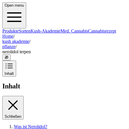
Open menu
Produkte
Sorten
Kush-Akademie
Med. Cannabis
Cannabisrezept
Home
/
kush akademie
/
pflanze
/
nerolidol terpen
🎁
Inhalt
Inhalt
Schließen
Was ist Nerolidol?