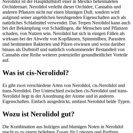
Nerolidol ist der Hauptduftstoff einer in Mexiko beheimateten
Orchideenart. Nerolidol verleiht dieser Orchidee, Cannabis und
anderen Pflanzen nicht nur einen blumigen Duft, sondern wird
aufgrund seiner angeblichen beruhigenden Eigenschaften auch als
natürliches Schlafmittel verwendet. Das Terpen Nerolidol kann auch
bei der Bekämpfung von Schädlingen, die Menschen und Pflanzen
schaden, von Nutzen sein. Nerolidol hat sich in einigen Fällen als
wirksam bei der Abwehr von Kopfläusen, Spinnmilben, Parasiten
und bestimmten Bakterien und Pilzen erwiesen und weist darüber
hinaus als Duftstoff und natürlich vorkommender Bestandteil von
Cannabis eine Reihe weiterer potenzieller gesundheitlicher Vorteile
auf.
Was ist cis-Nerolidol?
Es gibt zwei verschiedene Arten von Nerolidol, cis-Nerolidol und
trans-Nerolidol. Der Unterschied zwischen cis-Nerolidol und trans-
Nerolidol liegt in der Anordnung der Atome und in anderen
Eigenschaften. Einfach ausgedrückt, umfasst Nerolidol beide Typen.
Wozu ist Nerolidol gut?
Die Kombination aus holzigen und blumigen Noten in Nerolidol
macht es zu einem beliebten Zusatz für Lotionen und Parfüms.