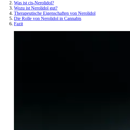
Was ist cis-Nerolidol?
Wozu ist Nerolidol gut?
Therapeutische Eigenschaften von Nerolidol
Die Rolle von Nerolidol in Cannabis
Fazit