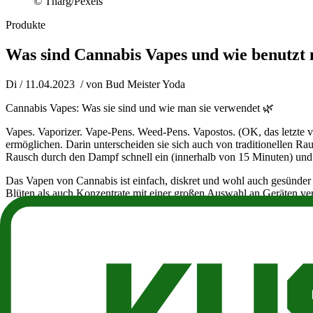
© Tnarg/Pexels
Produkte
Was sind Cannabis Vapes und wie benutzt 
Di / 11.04.2023
/ von
Bud Meister Yoda
Cannabis Vapes: Was sie sind und wie man sie verwendet 🌿
Vapes. Vaporizer. Vape-Pens. Weed-Pens. Vapostos. (OK, das letzte v
ermöglichen. Darin unterscheiden sie sich auch von traditionellen 
Rausch durch den Dampf schnell ein (innerhalb von 15 Minuten) und
Das Vapen von Cannabis ist einfach, diskret und wohl auch gesünder 
Blüten als auch Konzentrate mit einer großen Auswahl an Geräten v
In diesem Leitfaden erfährst Du, welche Arten von Vaporizern es gib
Was sind Vaporizer?
Beim Vapen von Gras werden Cannabisblüten oder -konzentrate auf ein
Cannabisprodukte bis knapp unter den Verbrennungspunkt erhitzen, de
Terpene und geringfügigen Cannabinoide verbrannt werden können, k