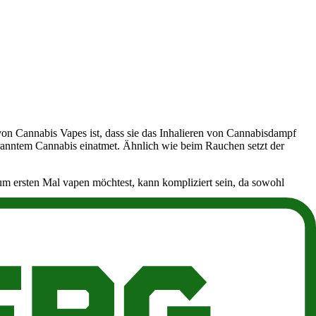
von Cannabis Vapes ist, dass sie das Inhalieren von Cannabisdampf
ranntem Cannabis einatmet. Ähnlich wie beim Rauchen setzt der
um ersten Mal vapen möchtest, kann kompliziert sein, da sowohl
, legale Vapes kaufen kannst.
pf verwandelt. Die meisten Vaporizer sind so konstruiert, dass sie
Im Vergleich zum Rauchen, bei dem viele der in der Blüte enthaltenen
. Mit einem Gerät mit präziser Temperaturregelung kannst du eine