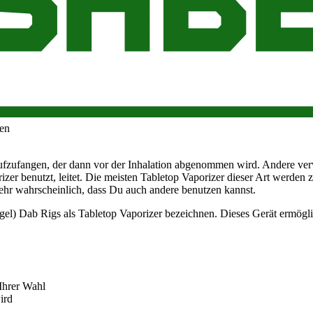
l geeignet ist.
 wichtigsten Arten sind Tisch-Vaporizer, tragbare Vaporizer und Vape-
ne feste Oberfläche benötigen, auf der sie stehen. Tabletop Vaporizer g
ben
fzufangen, der dann vor der Inhalation abgenommen wird. Andere verw
izer benutzt, leitet. Die meisten Tabletop Vaporizer dieser Art wer
sehr wahrscheinlich, dass Du auch andere benutzen kannst.
ägel) Dab Rigs als Tabletop Vaporizer bezeichnen. Dieses Gerät ermögl
Ihrer Wahl
ird