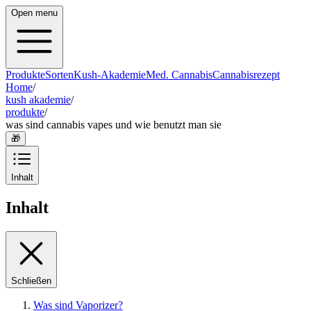
Open menu
Produkte
Sorten
Kush-Akademie
Med. Cannabis
Cannabisrezept
Home
/
kush akademie
/
produkte
/
was sind cannabis vapes und wie benutzt man sie
🎁
Inhalt
Inhalt
Schließen
Was sind Vaporizer?