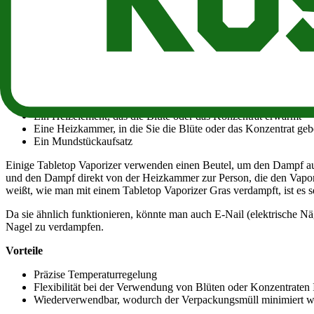
Temperatur wählen, die für jedes Cannabinoid oder Terpen deiner Wah
Es gibt viele Methoden, mit denen Cannabis verdampft wird. Die drei
Tabletop Vaporizer (Tisch-Vaporizer)
Tisch-Vaporizer sind stationäre Geräte zur Temperaturkontrolle, die ei
Einen Temperaturregler, um die Temperatur zu regulieren
Ein Heizelement, das die Blüte oder das Konzentrat erwärmt
Eine Heizkammer, in die Sie die Blüte oder das Konzentrat ge
Ein Mundstückaufsatz
Einige Tabletop Vaporizer verwenden einen Beutel, um den Dampf au
und den Dampf direkt von der Heizkammer zur Person, die den Vapor
weißt, wie man mit einem Tabletop Vaporizer Gras verdampft, ist es 
Da sie ähnlich funktionieren, könnte man auch E-Nail (elektrische N
Nagel zu verdampfen.
Vorteile
Präzise Temperaturregelung
Flexibilität bei der Verwendung von Blüten oder Konzentraten 
Wiederverwendbar, wodurch der Verpackungsmüll minimiert w