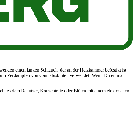
 oder "Haschischöl"-Pens.
ibt es in vielen Varianten, aber alle haben vier Hauptmerkmale:
enden einen langen Schlauch, der an der Heizkammer befestigt ist
den zum Verdampfen von Cannabisblüten verwendet. Wenn Du einmal
icht es dem Benutzer, Konzentrate oder Blüten mit einem elektrischen