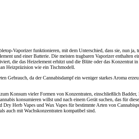
abletop-Vaporizer funktionieren, mit dem Unterschied, dass sie, nun ja,
ement und einer Batterie. Die meisten tragbaren Vaporizer enthalten e
viert, die das Heizelement erhitzt und die Blüte oder das Konzentrat i
an Heizpräzision wie ein Tischmodell.
ten Gebrauch, da der Cannabisdampf ein weniger starkes Aroma erzeugt
 zum Konsum vieler Formen von Konzentraten, einschließlich Badder,
Cannabis konsumieren willst und nach einem Gerät suchen, das für diese
d Dry Herb Vapes und Wax Vapes für bestimmte Arten von Cannabispro
als auch mit Wachskonzentraten kompatibel sind.