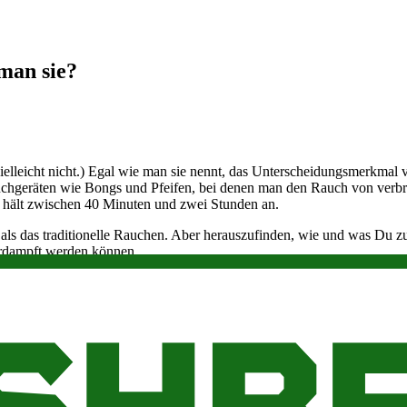
man sie?
ielleicht nicht.) Egal wie man sie nennt, das Unterscheidungsmerkmal 
Rauchgeräten wie Bongs und Pfeifen, bei denen man den Rauch von verb
 hält zwischen 40 Minuten und zwei Stunden an.
als das traditionelle Rauchen. Aber herauszufinden, wie und was Du z
erdampft werden können.
t, wie Du den richtigen für Deine Zwecke auswählst und wie Du sichere
e Temperatur erhitzt, die die aktiven Cannabinoide und Terpene in Dam
r zwischen 180 und 190 Grad Celsius (356 bis 374 Fahrenheit) liegt. 
ann das Verdampfen von Cannabis mehr dieser Verbindungen aktivieren