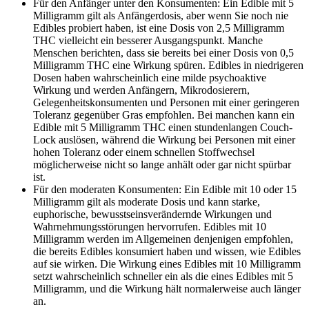
Für den Anfänger unter den Konsumenten: Ein Edible mit 5
Milligramm gilt als Anfängerdosis, aber wenn Sie noch nie
Edibles probiert haben, ist eine Dosis von 2,5 Milligramm
THC vielleicht ein besserer Ausgangspunkt. Manche
Menschen berichten, dass sie bereits bei einer Dosis von 0,5
Milligramm THC eine Wirkung spüren. Edibles in niedrigeren
Dosen haben wahrscheinlich eine milde psychoaktive
Wirkung und werden Anfängern, Mikrodosierern,
Gelegenheitskonsumenten und Personen mit einer geringeren
Toleranz gegenüber Gras empfohlen. Bei manchen kann ein
Edible mit 5 Milligramm THC einen stundenlangen Couch-
Lock auslösen, während die Wirkung bei Personen mit einer
hohen Toleranz oder einem schnellen Stoffwechsel
möglicherweise nicht so lange anhält oder gar nicht spürbar
ist.
Für den moderaten Konsumenten: Ein Edible mit 10 oder 15
Milligramm gilt als moderate Dosis und kann starke,
euphorische, bewusstseinsverändernde Wirkungen und
Wahrnehmungsstörungen hervorrufen. Edibles mit 10
Milligramm werden im Allgemeinen denjenigen empfohlen,
die bereits Edibles konsumiert haben und wissen, wie Edibles
auf sie wirken. Die Wirkung eines Edibles mit 10 Milligramm
setzt wahrscheinlich schneller ein als die eines Edibles mit 5
Milligramm, und die Wirkung hält normalerweise auch länger
an.