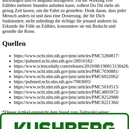
anzufangen und es langsam anzugehen. Da die Wirkung von
Edibles mehrere Stunden anhalten kann, solltest Du Dir mehr als
genug Zeit lassen, um die Fahrt zu genießen. Denk daran, dass jeder
Mensch anders ist und dass eine Dosierung, die für Dich
funktioniert, nicht unbedingt die richtige für jemand anderen ist.
Erkunde die Fülle an Edibles, konsumiere sie mit Bedacht und
genieße die Reise.
Quellen
https://www.ncbi.nlm.nih.gov/pmc/articles/PMC5260817/
https://pubmed.ncbi.nlm.nih.gov/28910182/
https://www.sciencedaily.com/releases/2019/08/190813130426
https://www.ncbi.nlm.nih.gov/pmc/articles/PMC7030881/
https://www.ncbi.nlm.nih.gov/pmc/articles/PMC6922062/
https://pubmed.ncbi.nlm.nih.gov/7083695/
https://www.ncbi.nlm.nih.gov/pmc/articles/PMC5010515/
https://www.ncbi.nlm.nih.gov/pmc/articles/PMC4893972/
https://www.ncbi.nlm.nih.gov/pmc/articles/PMC8252988/
https://www.ncbi.nlm.nih.gov/pmc/articles/PMC8221366/
*Dieser Artikel entspricht dem Stand zum Zeitpunkt seiner
Veröffentlichung und spiegelt nicht notwendigerweise den aktuellen
Stand des Rechts oder der relevanten Regulierung wider.