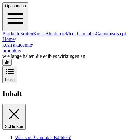
Open menu
Produkte
Sorten
Kush-Akademie
Med. Cannabis
Cannabisrezept
Home
/
kush akademie
/
produkte
/
wie lange halten die edibles wirkungen an
🎁
Inhalt
Inhalt
Schließen
Was sind Cannabis Edibles?